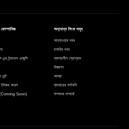
ব কোম্পানিজ
অন্য্যান্য লিংক সমূহ
আবহাওয়ার খবর
টেড
চাকরির খবর
স এন্ড ট্র্যাভেল এজেন্সি
স্কলারশীপ প্রোগ্রাম
বিজ্ঞাপন
 রেন্ট
আমরা
র ইউজড কারস
ব্যবহারের শর্তাবলি
রেস (Coming Soon)
সম্পাদক সম্পর্কে