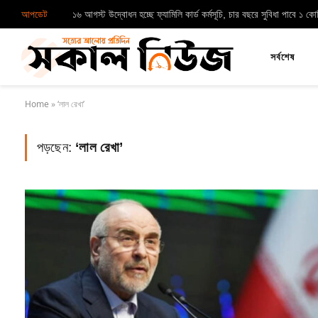
আপডেট
১৬ আগস্ট উদ্বোধন হচ্ছে ফ্যামিলি কার্ড কর্মসূচি, চার বছরে সুবিধা পাবে ১ ক
সর্বশেষ
Home
»
‘লাল রেখা’
পড়ছেন:
‘লাল রেখা’