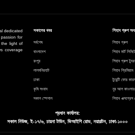
সকালের খবর
শিহাব গ্রুপ অ
al dedicated
 passion for
সর্বশেষ
শিহাব গ্রুপ
 the light of
ews coverage
বাংলাদেশ
শিহাব মার্ট লিমি
রংপুর
শিহাব গ্রুপ ট্যুর
লালমনিরহাট
শিহাব প্রিমিয়াম
ঢাকা
টুয়েন্টি ফোর কারস
কৃষি সংবাদ
নুর আল কাওসা
সকাল স্পেশাল
শিহাব এক্সপ্
প্রধান কার্যালয়:
সকাল নিউজ, ই-১৭/৬, চায়না টাউন, ভিআইপি রোড, নয়াপল্টন, ঢাকা-১০০০