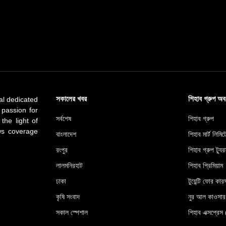
সকালের খবর
শিহাব গ্রুপ অ
al dedicated
 passion for
সর্বশেষ
শিহাব গ্রুপ
 the light of
ews coverage
বাংলাদেশ
শিহাব মার্ট লিমি
রংপুর
শিহাব গ্রুপ ট্যুর
লালমনিরহাট
শিহাব প্রিমিয়াম
ঢাকা
টুয়েন্টি ফোর কারস
কৃষি সংবাদ
নুর আল কাওসা
সকাল স্পেশাল
শিহাব এক্সপ্