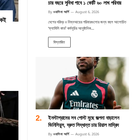
চার বছরে সুবিধা পাবে ১ কোটি ৬০ লাখ পরিবার
By
ওয়াসিমা আর্শি
August 6, 2026
কেই
দেশের দরিদ্র ও নিম্নআয়ের পরিবারগুলোর জন্য বহুল আলোচিত
‘ফ্যামিলি কার্ড’ কর্মসূচির আনুষ্ঠানিক…
বিস্তারিত
ইনস্টাগ্রামের সব পোস্ট মুছে জল্পনা বাড়ালেন
ভিনিসিয়ুস, দ্রুত সিদ্ধান্ত চায় রিয়াল মাদ্রিদ
By
ওয়াসিমা আর্শি
August 6, 2026