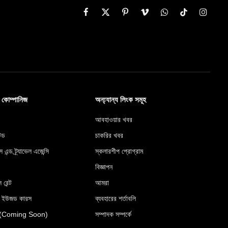
Facebook
X
Pinterest
Vimeo
WhatsApp
TikTok
Instag
(Twitter)
ব কোম্পানিজ
অন্য্যান্য লিংক সমূহ
আবহাওয়ার খবর
টেড
চাকরির খবর
স এন্ড ট্র্যাভেল এজেন্সি
স্কলারশীপ প্রোগ্রাম
বিজ্ঞাপন
 রেন্ট
আমরা
র ইউজড কারস
ব্যবহারের শর্তাবলি
রেস (Coming Soon)
সম্পাদক সম্পর্কে