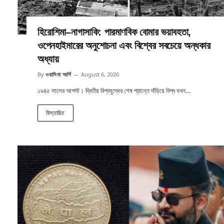
হিরোশিমা–নাগাসাকি: পারমাণবিক বোমার ভয়াবহতা,
ওপেনহাইমারের অনুশোচনা এবং বিশ্বের সবচেয়ে অন্ধকার
অধ্যায়
By
ওয়াসিমা আর্শি
August 6, 2026
১৯৪৫ সালের আগস্ট। দ্বিতীয় বিশ্বযুদ্ধের শেষ প্রান্তে দাঁড়িয়ে বিশ্ব যখন…
বিস্তারিত