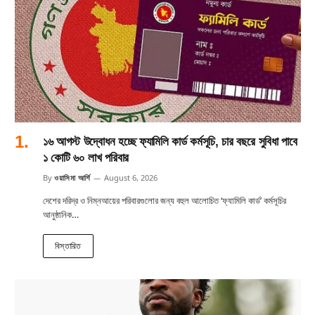
১৬ আগস্ট উদ্বোধন হচ্ছে ফ্যামিলি কার্ড কর্মসূচি, চার বছরে সুবিধা পাবে
১ কোটি ৬০ লাখ পরিবার
By
ওয়াসিমা আর্শি
August 6, 2026
দেশের দরিদ্র ও নিম্নআয়ের পরিবারগুলোর জন্য বহুল আলোচিত ‘ফ্যামিলি কার্ড’ কর্মসূচির
আনুষ্ঠানিক…
বিস্তারিত