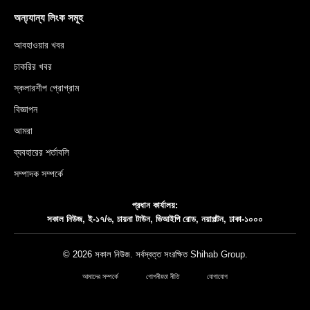
অন্য্যান্য লিংক সমূহ
আবহাওয়ার খবর
চাকরির খবর
স্কলারশীপ প্রোগ্রাম
বিজ্ঞাপন
আমরা
ব্যবহারের শর্তাবলি
সম্পাদক সম্পর্কে
প্রধান কার্যালয়:
সকাল নিউজ, ই-১৭/৬, চায়না টাউন, ভিআইপি রোড, নয়াপল্টন, ঢাকা-১০০০
© 2026 সকাল নিউজ. সর্বস্বত্ত সংরক্ষিত
Shihab Group
.
আমাদের সম্পর্কে
গোপনীয়তা নীতি
যোগাযোগ