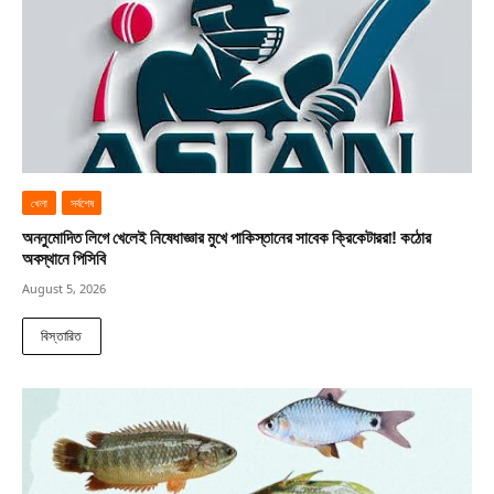
খেলা
সর্বশেষ
অননুমোদিত লিগে খেলেই নিষেধাজ্ঞার মুখে পাকিস্তানের সাবেক ক্রিকেটাররা! কঠোর
অবস্থানে পিসিবি
August 5, 2026
বিস্তারিত