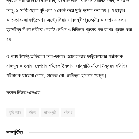
প্রতিটি প্যাকেজে ৮ কেজি চাল, ১ কেজি ডাল, ১ লিটার সয়াবিন তেল, ৫ কেজি
আলু, ১ কেজি ছোলা বুট এবং ২ কেজি করে মুড়ি প্রদান করা হয়। এ ছাড়াও
আত-তাকওয়া ফাউন্ডেশন অস্ট্রেলিয়ার সাবলম্বী প্রজেক্টের আওতায় একজন
হতদরিদ্র বিধবা নারীকে সেলাই মেশিন ও বিভিন্ন প্রকার গজ কাপর প্রদান করা
হয়।
এ সময় উপস্থিত ছিলেন আল-ফালাহ ওয়েলফেয়ার ফাউন্ডেশনের পরিচালক
নাজমুল আহসান, নেগরান শহিদুল ইসলাম, জান্নাতি মহিলা উন্নয়ন সমিতির
পরিচালক ফাতেমা বেগম, হাফেজ মো. জাহিদুল ইসলাম প্রমুখ।
সকাল নিউজ/এসএফ
কুড়িগ্রাম
দরিদ্র
নাগেশ্বরী
পরিবার
সম্পর্কিত