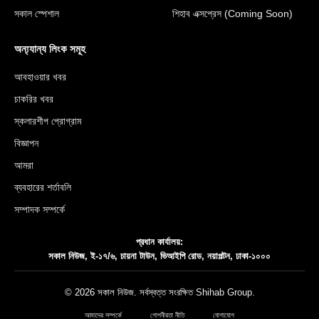
সকাল স্পেশাল
শিহাব এক্সপ্রেস (Coming Soon)
অন্য্যান্য লিংক সমূহ
আবহাওয়ার খবর
চাকরির খবর
স্কলারশীপ প্রোগ্রাম
বিজ্ঞাপন
আমরা
ব্যবহারের শর্তাবলি
সম্পাদক সম্পর্কে
প্রধান কার্যালয়:
সকাল নিউজ, ই-১৭/৬, চায়না টাউন, ভিআইপি রোড, নয়াপল্টন, ঢাকা-১০০০
© 2026 সকাল নিউজ. সর্বস্বত্ত সংরক্ষিত
Shihab Group
.
আমাদের সম্পর্কে
গোপনীয়তা নীতি
যোগাযোগ