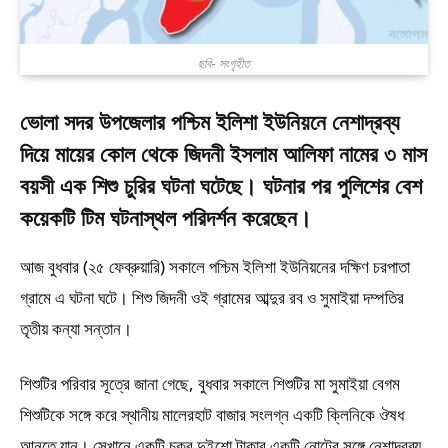
ছবি- সংগৃহীত
ভোলা সদর উপজেলার পশ্চিম ইলিশা ইউনিয়নে নেশাদ্রব্য
দিয়ে মায়ের কোল থেকে জিদনী ইসলাম আলিফা নামের ৩ মাস
বয়সী এক শিশু চুরির ঘটনা ঘটেছে। ঘটনার পর পুলিশের বেশ
কয়েকটি টিম ঘটনাস্থল পরিদর্শন করেছেন।
আজ বুধবার (২৫ ফেব্রুয়ারি) সকালে পশ্চিম ইলিশা ইউনিয়নের দক্ষিণ চরপাতা
গ্রামে এ ঘটনা ঘটে। শিশু জিদনী ওই গ্রামের আব্দুর রব ও সুমাইয়া দম্পতির
তৃতীয় কন্যা সন্তান।
শিশুটির পরিবার সূত্রে জানা গেছে, বুধবার সকালে শিশুটির মা সুমাইয়া বেগম
শিশুটিকে সঙ্গে করে স্থানীয় মালেরহাট বাজার সংলগ্ন একটি ক্লিনিকে ঔষধ
আনতে যান। সেখানে একটি চক্র দুইশো টাকার একটি নোটের সঙ্গে নেশাদ্রব্য