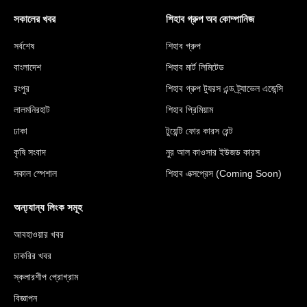
সকালের খবর
শিহাব গ্রুপ অব কোম্পানিজ
সর্বশেষ
শিহাব গ্রুপ
বাংলাদেশ
শিহাব মার্ট লিমিটেড
রংপুর
শিহাব গ্রুপ ট্যুরস এন্ড ট্র্যাভেল এজেন্সি
লালমনিরহাট
শিহাব প্রিমিয়াম
ঢাকা
টুয়েন্টি ফোর কারস রেন্ট
কৃষি সংবাদ
নুর আল কাওসার ইউজড কারস
সকাল স্পেশাল
শিহাব এক্সপ্রেস (Coming Soon)
অন্য্যান্য লিংক সমূহ
আবহাওয়ার খবর
চাকরির খবর
স্কলারশীপ প্রোগ্রাম
বিজ্ঞাপন