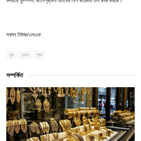
উদ্ধারে পুলিশসহ আইনশৃঙ্খলা বাহিনীর বেশ কয়েকটি টিম কাজ করছে।’
সকাল নিউজ/এসএফ
চুরি
ভোলা
শিশু
সম্পর্কিত