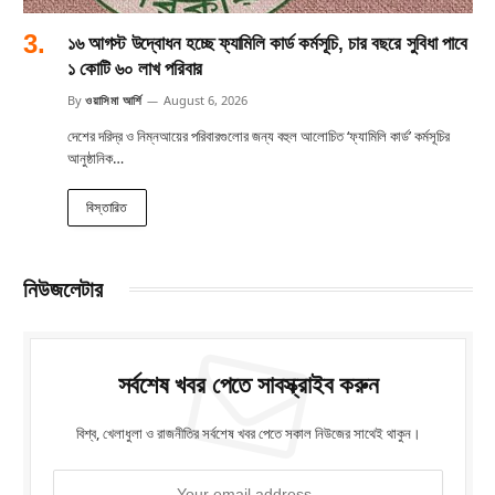
১৬ আগস্ট উদ্বোধন হচ্ছে ফ্যামিলি কার্ড কর্মসূচি, চার বছরে সুবিধা পাবে
১ কোটি ৬০ লাখ পরিবার
By
ওয়াসিমা আর্শি
August 6, 2026
দেশের দরিদ্র ও নিম্নআয়ের পরিবারগুলোর জন্য বহুল আলোচিত ‘ফ্যামিলি কার্ড’ কর্মসূচির
আনুষ্ঠানিক…
বিস্তারিত
নিউজলেটার
সর্বশেষ খবর পেতে সাবস্ক্রাইব করুন
বিশ্ব, খেলাধুলা ও রাজনীতির সর্বশেষ খবর পেতে সকাল নিউজের সাথেই থাকুন।