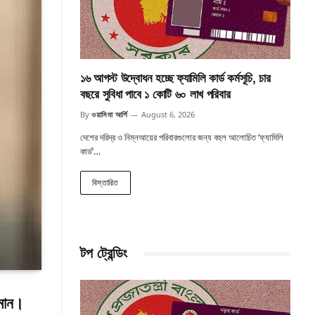
১৬ আগস্ট উদ্বোধন হচ্ছে ফ্যামিলি কার্ড কর্মসূচি, চার
বছরে সুবিধা পাবে ১ কোটি ৬০ লাখ পরিবার
By
ওয়াসিমা আর্শি
August 6, 2026
দেশের দরিদ্র ও নিম্নআয়ের পরিবারগুলোর জন্য বহুল আলোচিত ‘ফ্যামিলি
কার্ড’…
বিস্তারিত
টপ ট্রেন্ডিং
হমান।