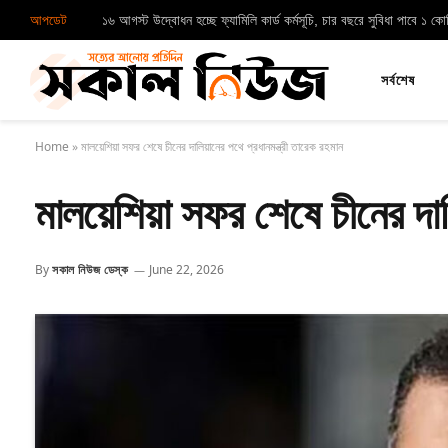
আপডেট
১৬ আগস্ট উদ্বোধন হচ্ছে ফ্যামিলি কার্ড কর্মসূচি, চার বছরে সুবিধা পাবে ১ ক
সর্বশেষ
Home
»
মালয়েশিয়া সফর শেষে চীনের দালিয়ানের পথে প্রধানমন্ত্রী তারেক রহমান
মালয়েশিয়া সফর শেষে চীনের দালি
By
সকাল নিউজ ডেস্ক
June 22, 2026