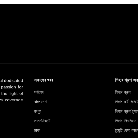
সকালের খবর
শিহাব গ্রুপ অ
al dedicated
 passion for
সর্বশেষ
শিহাব গ্রুপ
 the light of
ews coverage
বাংলাদেশ
শিহাব মার্ট লিমি
রংপুর
শিহাব গ্রুপ ট্যুর
লালমনিরহাট
শিহাব প্রিমিয়াম
ঢাকা
টুয়েন্টি ফোর কারস