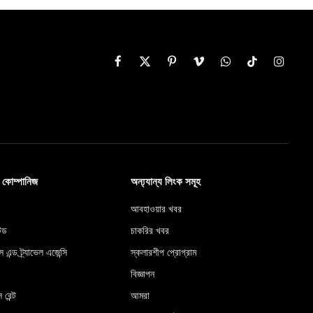
Facebook
X
Pinterest
Vimeo
WhatsApp
TikTok
Instag
(Twitter)
ব কোম্পানিজ
অন্য্যান্য লিংক সমূহ
আবহাওয়ার খবর
টেড
চাকরির খবর
স এন্ড ট্র্যাভেল এজেন্সি
স্কলারশীপ প্রোগ্রাম
বিজ্ঞাপন
 রেন্ট
আমরা