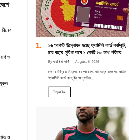
দেশে
ি চীনের
১৬ আগস্ট উদ্বোধন হচ্ছে ফ্যামিলি কার্ড কর্মসূচি,
চার বছরে সুবিধা পাবে ১ কোটি ৬০ লাখ পরিবার
িয়োগ ও
By
ওয়াসিমা আর্শি
August 6, 2026
দেশের দরিদ্র ও নিম্নআয়ের পরিবারগুলোর জন্য বহুল আলোচিত
‘ফ্যামিলি কার্ড’ কর্মসূচির আনুষ্ঠানিক…
যুক্ত
বিস্তারিত
ীমিত ও