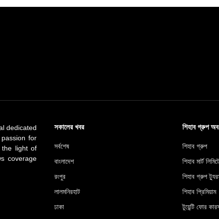
সকালের খবর
শিহাব গ্রুপ অ
al dedicated
 passion for
সর্বশেষ
শিহাব গ্রুপ
 the light of
ews coverage
বাংলাদেশ
শিহাব মার্ট লিমি
রংপুর
শিহাব গ্রুপ ট্যুর
লালমনিরহাট
শিহাব প্রিমিয়াম
ঢাকা
টুয়েন্টি ফোর কারস