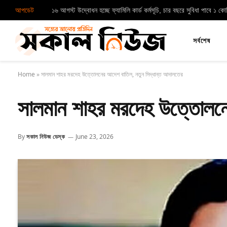
আপডেট
১৬ আগস্ট উদ্বোধন হচ্ছে ফ্যামিলি কার্ড কর্মসূচি, চার বছরে সুবিধা পাবে ১ ক
সর্বশেষ
Home
»
সালমান শাহর মরদেহ উত্তোলনের আদেশ বাতিল, নতুন সিদ্ধান্ত আদালতের
সালমান শাহর মরদেহ উত্তোলনে
By
সকাল নিউজ ডেস্ক
June 23, 2026