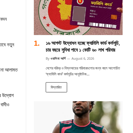
বেদন
১৬ আগস্ট উদ্বোধন হচ্ছে ফ্যামিলি কার্ড কর্মসূচি,
তবে নতুন
চার বছরে সুবিধা পাবে ১ কোটি ৬০ লাখ পরিবার
By
ওয়াসিমা আর্শি
August 6, 2026
দেশের দরিদ্র ও নিম্নআয়ের পরিবারগুলোর জন্য বহুল আলোচিত
কোনো আলামত
‘ফ্যামিলি কার্ড’ কর্মসূচির আনুষ্ঠানিক…
বিস্তারিত
র উদ্যোগ
 বাদীও