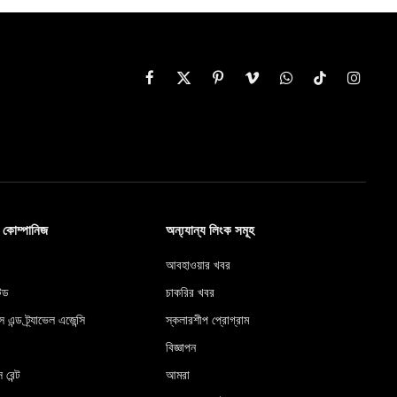
Facebook
X
Pinterest
Vimeo
WhatsApp
TikTok
Instag
(Twitter)
ব কোম্পানিজ
অন্য্যান্য লিংক সমূহ
আবহাওয়ার খবর
টেড
চাকরির খবর
স এন্ড ট্র্যাভেল এজেন্সি
স্কলারশীপ প্রোগ্রাম
বিজ্ঞাপন
 রেন্ট
আমরা