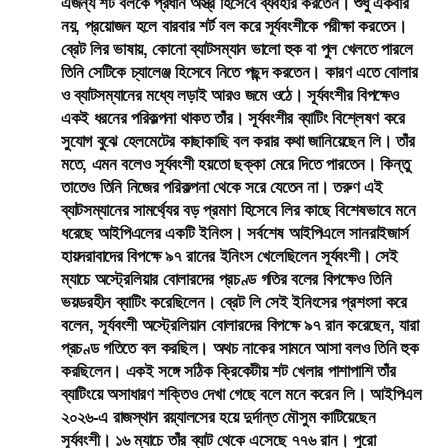
এজন্য শর্ট বলকে প্রধান অস্ত্র হিসেবে ব্যবহার করতেন। শুধু একবার
নয়, প্রয়োজন হলে বারবার শর্ট বল করে সূর্যবংশীকে পরীক্ষা করতেন।
ব্রেট লির ভাষায়, কোনো ব্যাটসম্যান ভালো হুক বা পুল খেলতে পারলে
তিনি সেটিকে চ্যালেঞ্জ হিসেবে নিতে পছন্দ করতেন। কারণ এতে বোলার
ও ব্যাটসম্যানের মধ্যে লড়াই আরও জমে ওঠে। সূর্যবংশীর বিপক্ষেও
একই ধরনের পরিকল্পনা থাকত তাঁর। সূর্যবংশীর ব্যাটিং বিশ্লেষণ করে
সুযোগ বুঝে হেলমেটের কাছাকাছি বল করার কথা জানিয়েছেন লি। তাঁর
মতে, এমন বলেও সূর্যবংশী হয়তো ছক্কা মেরে দিতে পারতেন। কিন্তু
তাতেও তিনি নিজের পরিকল্পনা থেকে সরে যেতেন না। তরুণ এই
ব্যাটসম্যানের সামর্থ্যের বড় প্রমাণ হিসেবে লির কাছে বিশেষভাবে মনে
ধরেছে আইপিএলের একটি ইনিংস। সর্বশেষ আইপিএলে সানরাইজার্স
হায়দরাবাদের বিপক্ষে ৯৭ রানের ইনিংস খেলেছিলেন সূর্যবংশী। সেই
ম্যাচে অস্ট্রেলিয়ার বোলারদের প্রচণ্ড গতির বলের বিপক্ষেও তিনি
ভয়ডরহীন ব্যাটিং করেছিলেন। ব্রেট লি সেই ইনিংসের প্রশংসা করে
বলেন, সূর্যবংশী অস্ট্রেলিয়ান বোলারদের বিপক্ষে ৯৭ রান করেছেন, যারা
প্রচণ্ড গতিতে বল করছিল। অথচ নাকের সামনে আসা বলও তিনি হুক
করছিলেন। একই সঙ্গে সঠিক ক্রিকেটীয় শট খেলার পাশাপাশি তাঁর
ব্যাটিংয়ে অসাধারণ শক্তিও দেখা গেছে বলে মনে করেন লি। আইপিএল
২০২৬-এ রাজস্থান রয়্যালসের হয়ে দুর্দান্ত মৌসুম কাটিয়েছেন
সূর্যবংশী। ১৬ ম্যাচে তাঁর ব্যাট থেকে এসেছে ৭৭৬ রান। পুরো