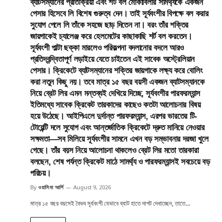
ব্যাটসম্যানের প্রতিক্রিয়া এবং শর্ট বল মোকাবিলার সামর্থ্যকে একজন
পেসার হিসেবে লি বিশেষ গুরুত্ব দেন। তাই সূর্যবংশীর বিপক্ষে বল করার
সুযোগ পেলে লি তাঁকে সহজে ছাড় দিতেন না। বরং তাঁর শক্তির
জায়গাকেই চ্যালেঞ্জ করে হেলমেটের কাছাকাছি শর্ট বল করতেন।
সূর্যবংশী পাল্টা ছক্কা মারলেও পরিকল্পনা বদলানোর বদলে আরও
প্রতিদ্বন্দ্বিতাপূর্ণ লড়াইয়ে যেতে চাইতেন এই সাবেক অস্ট্রেলিয়ান
পেসার। ক্রিকেটে ব্যাটসম্যানের শক্তির জায়গাকে লক্ষ্য করে বোলিং
করা নতুন কিছু নয়। তবে মাত্র ১৫ বছর বয়সী একজন ব্যাটসম্যানকে
নিয়ে ব্রেট লির এমন মন্তব্যই দেখিয়ে দিচ্ছে, সূর্যবংশীর পারফরম্যান্স
ইতিমধ্যে সাবেক ক্রিকেট তারকাদের কাছেও কতটা আলোচনার বিষয়
হয়ে উঠেছে। আইপিএলে দুর্দান্ত পারফরম্যান্স, এরপর ভারতের টি-
টোয়েন্টি দলে সুযোগ এবং আন্তর্জাতিক ক্রিকেটে দ্রুত মানিয়ে নেওয়ার
সক্ষমতা—সব মিলিয়ে সূর্যবংশীর সামনে এখন বড় সম্ভাবনার দরজা খুলে
গেছে। তাঁর বয়স নিয়ে আলোচনা থাকলেও ব্রেট লির মতো তারকারা
বলছেন, শেষ পর্যন্ত ক্রিকেট মাঠে সামর্থ্য ও পারফরম্যান্সই সবচেয়ে বড়
পরিচয়।
By
ওয়াসিমা আর্শি
August 9, 2026
মাত্র ১৫ বছর বয়সেই বৈভব সূর্যবংশী যেভাবে ব্যাট হাতে দাপট দেখাচ্ছেন, তাতে…