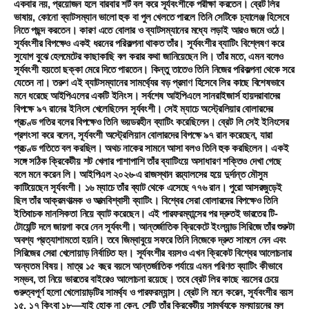
একবার নয়, প্রয়োজন হলে বারবার শর্ট বল করে সূর্যবংশীকে পরীক্ষা করতেন। ব্রেট লির
ভাষায়, কোনো ব্যাটসম্যান ভালো হুক বা পুল খেলতে পারলে তিনি সেটিকে চ্যালেঞ্জ হিসেবে
নিতে পছন্দ করতেন। কারণ এতে বোলার ও ব্যাটসম্যানের মধ্যে লড়াই আরও জমে ওঠে।
সূর্যবংশীর বিপক্ষেও একই ধরনের পরিকল্পনা থাকত তাঁর। সূর্যবংশীর ব্যাটিং বিশ্লেষণ করে
সুযোগ বুঝে হেলমেটের কাছাকাছি বল করার কথা জানিয়েছেন লি। তাঁর মতে, এমন বলেও
সূর্যবংশী হয়তো ছক্কা মেরে দিতে পারতেন। কিন্তু তাতেও তিনি নিজের পরিকল্পনা থেকে সরে
যেতেন না। তরুণ এই ব্যাটসম্যানের সামর্থ্যের বড় প্রমাণ হিসেবে লির কাছে বিশেষভাবে
মনে ধরেছে আইপিএলের একটি ইনিংস। সর্বশেষ আইপিএলে সানরাইজার্স হায়দরাবাদের
বিপক্ষে ৯৭ রানের ইনিংস খেলেছিলেন সূর্যবংশী। সেই ম্যাচে অস্ট্রেলিয়ার বোলারদের
প্রচণ্ড গতির বলের বিপক্ষেও তিনি ভয়ডরহীন ব্যাটিং করেছিলেন। ব্রেট লি সেই ইনিংসের
প্রশংসা করে বলেন, সূর্যবংশী অস্ট্রেলিয়ান বোলারদের বিপক্ষে ৯৭ রান করেছেন, যারা
প্রচণ্ড গতিতে বল করছিল। অথচ নাকের সামনে আসা বলও তিনি হুক করছিলেন। একই
সঙ্গে সঠিক ক্রিকেটীয় শট খেলার পাশাপাশি তাঁর ব্যাটিংয়ে অসাধারণ শক্তিও দেখা গেছে
বলে মনে করেন লি। আইপিএল ২০২৬-এ রাজস্থান রয়্যালসের হয়ে দুর্দান্ত মৌসুম
কাটিয়েছেন সূর্যবংশী। ১৬ ম্যাচে তাঁর ব্যাট থেকে এসেছে ৭৭৬ রান। পুরো আসরজুড়েই
ছিল তাঁর আক্রমণাত্মক ও আত্মবিশ্বাসী ব্যাটিং। বিশ্বের সেরা বোলারদের বিপক্ষেও তিনি
ইতিবাচক মানসিকতা নিয়ে ব্যাট করেছেন। এই পারফরম্যান্সের পর দ্রুতই ভারতের টি-
টোয়েন্টি দলে জায়গা করে নেন সূর্যবংশী। আন্তর্জাতিক ক্রিকেটে ইংল্যান্ড সিরিজে তাঁর শুরুটা
অবশ্য প্রত্যাশামতো হয়নি। তবে জিম্বাবুয়ে সফরে তিনি নিজেকে দ্রুত সামলে নেন এবং
সিরিজের সেরা খেলোয়াড় নির্বাচিত হন। সূর্যবংশীর বয়সও এখন ক্রিকেট বিশ্বের আলোচনার
অন্যতম বিষয়। মাত্র ১৫ বছর বয়সে আন্তর্জাতিক পর্যায়ে এমন পরিণত ব্যাটিং কীভাবে
সম্ভব, তা নিয়ে ভারতের বাইরেও আলোচনা রয়েছে। তবে ব্রেট লির কাছে বয়সের চেয়ে
গুরুত্বপূর্ণ হলো খেলোয়াড়টির সামর্থ্য ও পারফরম্যান্স। ব্রেট লি মনে করেন, সূর্যবংশীর বয়স
১৫, ১৭ কিংবা ১৮—যাই হোক না কেন, সেটি তাঁর ক্রিকেটীয় সামর্থ্যকে মূল্যায়নের মূল