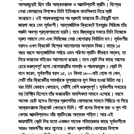
আসরজুড়েই ছিল তাঁর আক্রমণাত্মক ও আত্মবিশ্বাসী ব্যাটিং। বিশ্বের
সেরা বোলারদের বিপক্ষেও তিনি ইতিবাচক মানসিকতা নিয়ে ব্যাট
করেছেন। এই পারফরম্যান্সের পর দ্রুতই ভারতের টি-টোয়েন্টি দলে
জায়গা করে নেন সূর্যবংশী। আন্তর্জাতিক ক্রিকেটে ইংল্যান্ড সিরিজে তাঁর
শুরুটা অবশ্য প্রত্যাশামতো হয়নি। তবে জিম্বাবুয়ে সফরে তিনি নিজেকে
দ্রুত সামলে নেন এবং সিরিজের সেরা খেলোয়াড় নির্বাচিত হন। সূর্যবংশীর
বয়সও এখন ক্রিকেট বিশ্বের আলোচনার অন্যতম বিষয়। মাত্র ১৫
বছর বয়সে আন্তর্জাতিক পর্যায়ে এমন পরিণত ব্যাটিং কীভাবে সম্ভব, তা
নিয়ে ভারতের বাইরেও আলোচনা রয়েছে। তবে ব্রেট লির কাছে বয়সের
চেয়ে গুরুত্বপূর্ণ হলো খেলোয়াড়টির সামর্থ্য ও পারফরম্যান্স। ব্রেট লি
মনে করেন, সূর্যবংশীর বয়স ১৫, ১৭ কিংবা ১৮—যাই হোক না কেন,
সেটি তাঁর ক্রিকেটীয় সামর্থ্যকে মূল্যায়নের মূল বিষয় হওয়া উচিত নয়।
বরং তিনি যেভাবে খেলছেন, সেটিই বেশি গুরুত্বপূর্ণ। সূর্যবংশীর সবচেয়ে
বড় বৈশিষ্ট্য হিসেবে তাঁর ভয়ডরহীন মানসিকতা সামনে এসেছে। বয়সে
অনেক ছোট হলেও বিশ্বের দ্রুতগতির বোলারদের সামনে পিছিয়ে না গিয়ে
আক্রমণাত্মক ক্রিকেট খেলছেন তিনি। শর্ট বলের বিপক্ষে হুক ও পুল শট
খেলার আত্মবিশ্বাসও তাঁর ব্যাটিংয়ের অন্যতম শক্তি। আর এই
জায়গাটিই ব্রেট লির মতো একজন সাবেক গতিতারকার কাছে সূর্যবংশীকে
আরও আকর্ষণীয় করে তুলেছে। কারণ দ্রুতগতির বোলারের বিপক্ষে