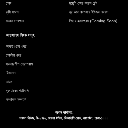
ঢাকা
টুয়েন্টি ফোর কারস রেন্ট
কৃষি সংবাদ
নুর আল কাওসার ইউজড কারস
সকাল স্পেশাল
শিহাব এক্সপ্রেস (Coming Soon)
অন্য্যান্য লিংক সমূহ
আবহাওয়ার খবর
চাকরির খবর
স্কলারশীপ প্রোগ্রাম
বিজ্ঞাপন
আমরা
ব্যবহারের শর্তাবলি
সম্পাদক সম্পর্কে
প্রধান কার্যালয়:
সকাল নিউজ, ই-১৭/৬, চায়না টাউন, ভিআইপি রোড, নয়াপল্টন, ঢাকা-১০০০