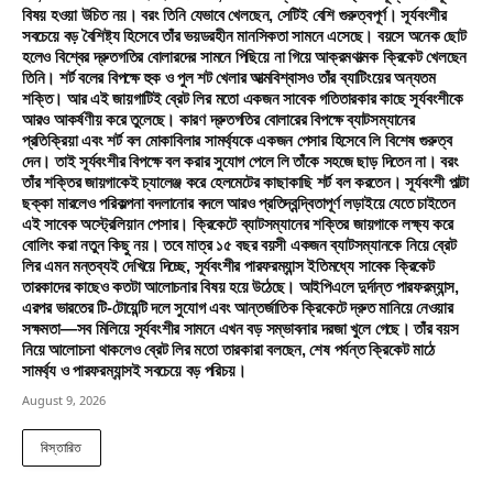
বিষয় হওয়া উচিত নয়। বরং তিনি যেভাবে খেলছেন, সেটিই বেশি গুরুত্বপূর্ণ। সূর্যবংশীর
সবচেয়ে বড় বৈশিষ্ট্য হিসেবে তাঁর ভয়ডরহীন মানসিকতা সামনে এসেছে। বয়সে অনেক ছোট
হলেও বিশ্বের দ্রুতগতির বোলারদের সামনে পিছিয়ে না গিয়ে আক্রমণাত্মক ক্রিকেট খেলছেন
তিনি। শর্ট বলের বিপক্ষে হুক ও পুল শট খেলার আত্মবিশ্বাসও তাঁর ব্যাটিংয়ের অন্যতম
শক্তি। আর এই জায়গাটিই ব্রেট লির মতো একজন সাবেক গতিতারকার কাছে সূর্যবংশীকে
আরও আকর্ষণীয় করে তুলেছে। কারণ দ্রুতগতির বোলারের বিপক্ষে ব্যাটসম্যানের
প্রতিক্রিয়া এবং শর্ট বল মোকাবিলার সামর্থ্যকে একজন পেসার হিসেবে লি বিশেষ গুরুত্ব
দেন। তাই সূর্যবংশীর বিপক্ষে বল করার সুযোগ পেলে লি তাঁকে সহজে ছাড় দিতেন না। বরং
তাঁর শক্তির জায়গাকেই চ্যালেঞ্জ করে হেলমেটের কাছাকাছি শর্ট বল করতেন। সূর্যবংশী পাল্টা
ছক্কা মারলেও পরিকল্পনা বদলানোর বদলে আরও প্রতিদ্বন্দ্বিতাপূর্ণ লড়াইয়ে যেতে চাইতেন
এই সাবেক অস্ট্রেলিয়ান পেসার। ক্রিকেটে ব্যাটসম্যানের শক্তির জায়গাকে লক্ষ্য করে
বোলিং করা নতুন কিছু নয়। তবে মাত্র ১৫ বছর বয়সী একজন ব্যাটসম্যানকে নিয়ে ব্রেট
লির এমন মন্তব্যই দেখিয়ে দিচ্ছে, সূর্যবংশীর পারফরম্যান্স ইতিমধ্যে সাবেক ক্রিকেট
তারকাদের কাছেও কতটা আলোচনার বিষয় হয়ে উঠেছে। আইপিএলে দুর্দান্ত পারফরম্যান্স,
এরপর ভারতের টি-টোয়েন্টি দলে সুযোগ এবং আন্তর্জাতিক ক্রিকেটে দ্রুত মানিয়ে নেওয়ার
সক্ষমতা—সব মিলিয়ে সূর্যবংশীর সামনে এখন বড় সম্ভাবনার দরজা খুলে গেছে। তাঁর বয়স
নিয়ে আলোচনা থাকলেও ব্রেট লির মতো তারকারা বলছেন, শেষ পর্যন্ত ক্রিকেট মাঠে
সামর্থ্য ও পারফরম্যান্সই সবচেয়ে বড় পরিচয়।
August 9, 2026
বিস্তারিত