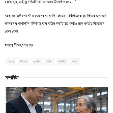
রেখেছেন, এই জন্মদিনটা তাদের জন্য উৎসর্গ করলাম।’
অক্ষয়ের এই পোস্টে ভক্তদের কমেন্টের জোয়ার। খিলাড়িকে জন্মদিনের শুভেচ্ছা
জানানোর পাশাপাশি বলিউডে তার কঠিন লড়াইয়ের কথাও মনে করিয়ে দিয়েছেন
কেউ কেউ।
সকাল নিউজ/এসএফ
অক্ষয়
উৎসর্গ
জন্মদিন
দর্শক
বলিউড
ভক্ত
সম্পর্কিত