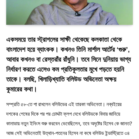
একসময়ে তার স্ট্রাগলের সাক্ষী থেকেছে কলকাতা থেকে
বাংলাদেশ হয়ে ব্যাংকক। কখনও তিনি মার্শাল আর্টের ‘গুরু’,
আবার কখনও বা রেস্তরাঁর রাঁধুনি। তবে সিনে দুনিয়ায় ভাগ্য
নির্ধারণ করতে এসেও কম প্রতিকূলতার মুখে পড়তে হয়নি
তাকে। বলছি, খিলাড়িখ্যাতি বলিউড অভিনেতা অক্ষয়
কুমারের কথা।
সম্প্রতি ৫৮-তে পা রাখলেন বলিউডের এই তারকা অভিনেতা। নব্বইয়ের
দশকের শেষের দিকে পর পর চোদ্দটা ফ্লপ দেখে বলিউডকে বিদায় জানিয়ে
কানাডায় নতুন ইনিংস শুরু করবেন ভেবেছিলেন, তবে অদৃষ্টের হিসেব কে জানত?
আজ সেই অভিনেতাই উত্থান-পতনের হিসেব না কষে বলিউড ইন্ডাস্ট্রিতে ৩৪