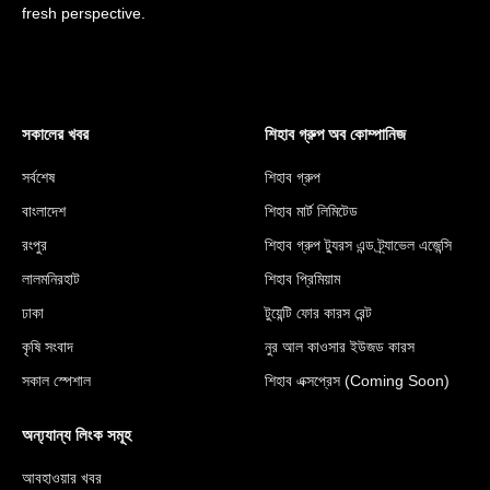
fresh perspective.
সকালের খবর
শিহাব গ্রুপ অব কোম্পানিজ
সর্বশেষ
শিহাব গ্রুপ
বাংলাদেশ
শিহাব মার্ট লিমিটেড
রংপুর
শিহাব গ্রুপ ট্যুরস এন্ড ট্র্যাভেল এজেন্সি
লালমনিরহাট
শিহাব প্রিমিয়াম
ঢাকা
টুয়েন্টি ফোর কারস রেন্ট
কৃষি সংবাদ
নুর আল কাওসার ইউজড কারস
সকাল স্পেশাল
শিহাব এক্সপ্রেস (Coming Soon)
অন্য্যান্য লিংক সমূহ
আবহাওয়ার খবর