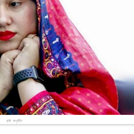
ছবি- সংগৃহীত