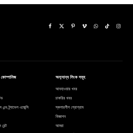
Facebook
X
Pinterest
Vimeo
WhatsApp
TikTok
Instag
(Twitter)
ব কোম্পানিজ
অন্য্যান্য লিংক সমূহ
আবহাওয়ার খবর
টেড
চাকরির খবর
স এন্ড ট্র্যাভেল এজেন্সি
স্কলারশীপ প্রোগ্রাম
বিজ্ঞাপন
 রেন্ট
আমরা