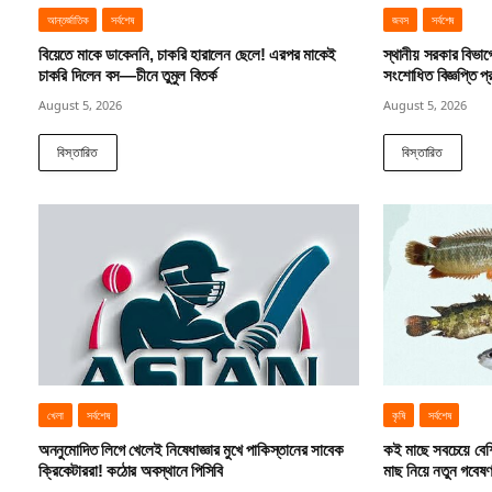
আন্তর্জাতিক
সর্বশেষ
জবস
সর্বশেষ
বিয়েতে মাকে ডাকেননি, চাকরি হারালেন ছেলে! এরপর মাকেই
স্থানীয় সরকার বিভা
চাকরি দিলেন বস—চীনে তুমুল বিতর্ক
সংশোধিত বিজ্ঞপ্তি প্
August 5, 2026
August 5, 2026
বিস্তারিত
বিস্তারিত
খেলা
সর্বশেষ
কৃষি
সর্বশেষ
অননুমোদিত লিগে খেলেই নিষেধাজ্ঞার মুখে পাকিস্তানের সাবেক
কই মাছে সবচেয়ে বেশ
ক্রিকেটাররা! কঠোর অবস্থানে পিসিবি
মাছ নিয়ে নতুন গবেষণ