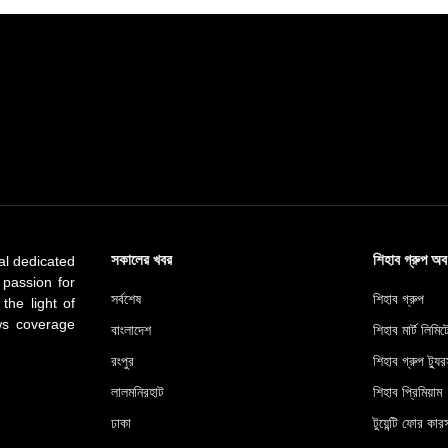
সকালের খবর
শিহাব গ্রুপ অ
al dedicated
 passion for
সর্বশেষ
শিহাব গ্রুপ
 the light of
ews coverage
বাংলাদেশ
শিহাব মার্ট লিমি
রংপুর
শিহাব গ্রুপ ট্যুর
লালমনিরহাট
শিহাব প্রিমিয়াম
ঢাকা
টুয়েন্টি ফোর কারস