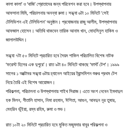
কালা কালা’ ও ‘বাজি’ শ্রোতাদের জন্য পরিবেশন করা হবে। উপস্থাপনায়
আফসানা মিমি, পরিচালনায় অনন্যা রুমা। সন্ধ্যা ৬টা ১০ মিনিটে ‘সেই
টেলিভিশন এই টেলিভিশন’ অনুষ্ঠান। প্রযোজনায় রাজু আলীম, উপস্থাপনায়
আফজাল হোসেন। অতিথি থাকবেন তারিক আনাম খান, মোহসিনুল হাকিম ও
জালালউদ্দিন।
সন্ধ্যা ৭টা ৫০ মিনিটে প্রচারিত হবে সৈয়দ শাকিল পরিচালিত বিশেষ নাটক
‘ফরেস্ট হিলের এক দুপুরে’। রাত ৯টা ৪০ মিনিটে থাকছে ‘ফার্স্ট টেপ’। ১৯৯৯
সালের ১ অক্টোবর সন্ধ্যা ৬টায় চ্যানেল আইয়ের ট্রান্সমিশন শুরুর প্রথম টেপ
নিয়ে তৈরি এই বিশেষ আয়োজন।
পরিকল্পনা, পরিচালনা ও উপস্থাপনায় শাইখ সিরাজ। এতে অংশ নেবেন ইমদাদুল
হক মিলন, গীতালি হাসান, নিমা রহমান, ঈশিতা, আগুন, আবদুন নূর তুষার,
মেহরিন ভূঁইয়া, রম্য রহিম, রুমা ও শুভ।
রাত ১০টা ২০ মিনিটে প্রচারিত হবে মুকিত মজুমদার বাবুর পরিকল্পনা ও