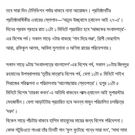
তবে সারা দিন টেলিভিশন পর্দায় থাকবে নানা আয়োজন। প্রতিষ্ঠানটির
প্রতিষ্ঠাবার্ষিকীর এবারের স্লোগান—‘আনন্দ উচ্ছ্বাসে চ্যানেল আই ২৭-এ’।
দিনের প্রথম প্রহরে রাত ১২টা ১ মিনিটে প্রচারিত হবে ‘আজকের সংবাদপত্র’-
এর বিশেষ পর্ব। সকাল সাড়ে ৭টায় থাকছে ‘গান দিয়ে শুরু’, শিল্পী ফেরদৌস
আরা, রফিকুল আলম, আবিদা সুলতানা ও অণিমা রায়ের পরিবেশনায়।
সকাল সাড়ে ৯টায় ‘সংবাদপত্রে বাংলাদেশ’-এর বিশেষ পর্ব, সকাল ১০টায় জিল্লুর
রহমানের উপস্থাপনায় ‘তৃতীয় মাত্রা’র বিশেষ পর্ব, বেলা ১১টা ৫ মিনিটে শাইখ
সিরাজের পরিকল্পনা ও পরিচালনায় ‘আলোছায়ার শ্বেতপত্র’। দুপুর ১২টা ৫
মিনিটে বিশেষ ‘তারকা কথন’-এ অতিথি থাকবেন লাক্স-চ্যানেল আই সুপারস্টার
মেহজাবীন। বেলা আড়াইটায় প্রচারিত হবে অনন্য মামুন পরিচালিত চলচ্চিত্র
‘দরদ’।
বিকেল সাড়ে পাঁচটায় থাকবে হাশিম মাহমুদের মায়ের জন্য বিশেষ পরিবেশনা।
কোক স্টুডিওতে গাওয়া তাঁর তিনটি গান ‘ফুল ফুটেছে গন্ধে সারা মন’, ‘সাদা সাদা