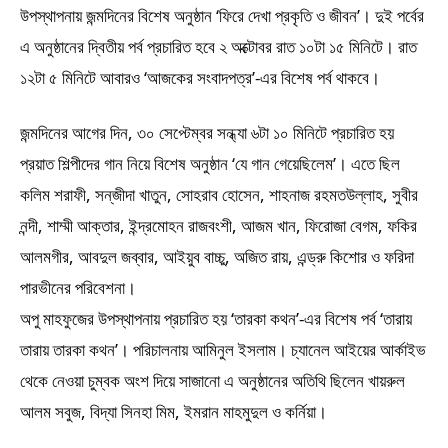
উপস্থাপনায় জন্মদিনের বিশেষ অনুষ্ঠান ‘ফিরে দেখা প্রকৃতি ও জীবন’। দুই পর্বের
এ অনুষ্ঠানের দ্বিতীয় পর্ব প্রচারিত হবে ২ অক্টোবর রাত ১০টা ১৫ মিনিটে। রাত
১২টা ৫ মিনিটে আবারও ‘আজকের সংবাদপত্র’-এর বিশেষ পর্ব থাকবে।
জন্মদিনের আগের দিন, ৩০ সেপ্টেম্বর সন্ধ্যা ৬টা ১০ মিনিটে প্রচারিত হয়
প্রয়াত শিল্পীদের গান নিয়ে বিশেষ অনুষ্ঠান ‘যে গান গেয়েছিলেম’। এতে ছিল
কলিম শরাফী, সন্‌জীদা খাতুন, সোহরাব হোসেন, শাহনাজ রহমতউল্লাহ, সুবীর
নন্দী, শাম্মী আক্তার, ইন্দ্রমোহন রাজবংশী, আজম খান, ফিরোজা বেগম, ফকির
আলমগীর, আবদুল জব্বার, আইয়ুব বাচ্চু, অজিত রায়, এন্ড্রু কিশোর ও ফরিদা
পারভীনের পরিবেশনা।
অপু মাহফুজের উপস্থাপনায় প্রচারিত হয় ‘তারকা কথন’-এর বিশেষ পর্ব ‘তারায়
তারায় তারকা কথন’। পরিচালনায় আমিনুল ইসলাম। চ্যানেল আইয়ের আর্কাইভ
থেকে নেওয়া চুম্বক অংশ দিয়ে সাজানো এ অনুষ্ঠানের অতিথি ছিলেন খায়রুল
আলম সবুজ, বিদ্যা সিনহা মিম, ইমরান মাহমুদুল ও কর্নিয়া।