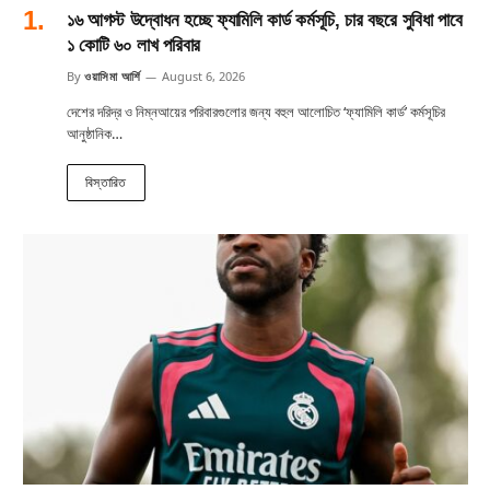
১৬ আগস্ট উদ্বোধন হচ্ছে ফ্যামিলি কার্ড কর্মসূচি, চার বছরে সুবিধা পাবে
১ কোটি ৬০ লাখ পরিবার
By
ওয়াসিমা আর্শি
August 6, 2026
দেশের দরিদ্র ও নিম্নআয়ের পরিবারগুলোর জন্য বহুল আলোচিত ‘ফ্যামিলি কার্ড’ কর্মসূচির
আনুষ্ঠানিক…
বিস্তারিত