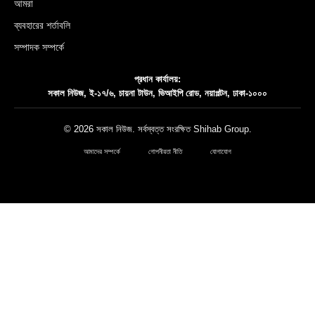
আমরা
ব্যবহারের শর্তাবলি
সম্পাদক সম্পর্কে
প্রধান কার্যালয়:
সকাল নিউজ, ই-১৭/৬, চায়না টাউন, ভিআইপি রোড, নয়াপল্টন, ঢাকা-১০০০
© 2026 সকাল নিউজ. সর্বস্বত্ত সংরক্ষিত
Shihab Group
.
আমাদের সম্পর্কে
গোপনীয়তা নীতি
যোগাযোগ