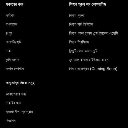
সকালের খবর
শিহাব গ্রুপ অব কোম্পানিজ
সর্বশেষ
শিহাব গ্রুপ
বাংলাদেশ
শিহাব মার্ট লিমিটেড
রংপুর
শিহাব গ্রুপ ট্যুরস এন্ড ট্র্যাভেল এজেন্সি
লালমনিরহাট
শিহাব প্রিমিয়াম
ঢাকা
টুয়েন্টি ফোর কারস রেন্ট
কৃষি সংবাদ
নুর আল কাওসার ইউজড কারস
সকাল স্পেশাল
শিহাব এক্সপ্রেস (Coming Soon)
অন্য্যান্য লিংক সমূহ
আবহাওয়ার খবর
চাকরির খবর
স্কলারশীপ প্রোগ্রাম
বিজ্ঞাপন