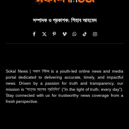
সম্পাদক ও প্রকাশক: শিহাব আহমেদ
Facebook
X
Pinterest
Vimeo
WhatsApp
TikTok
Instagram
(Twitter)
Sokal News | সকাল নিউজ is a youth-led online news and media
portal dedicated to delivering accurate, timely, and impactful
news. Driven by a passion for truth and transparency, our
mission is “সত্যের আলোয় প্রতিদিন” (“In the light of truth, every day”).
Stay connected with us for trustworthy news coverage from a
fresh perspective.