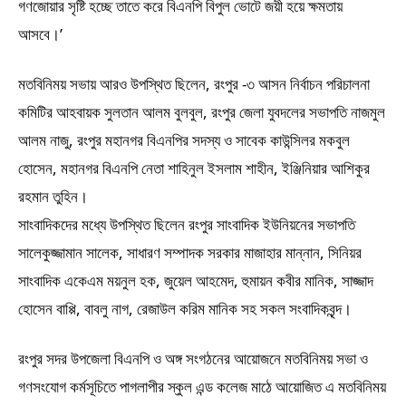
গণজোয়ার সৃষ্টি হচ্ছে তাতে করে বিএনপি বিপুল ভোটে জয়ী হয়ে ক্ষমতায়
আসবে।’
মতবিনিময় সভায় আরও উপস্থিত ছিলেন, রংপুর -৩ আসন নির্বাচন পরিচালনা
কমিটির আহবায়ক সুলতান আলম বুলবুল, রংপুর জেলা যুবদলের সভাপতি নাজমুল
আলম নাজু, রংপুর মহানগর বিএনপির সদস্য ও সাবেক কাউন্সিলর মকবুল
হোসেন, মহানগর বিএনপি নেতা শাহিনুল ইসলাম শাহীন, ইঞ্জিনিয়ার আশিকুর
রহমান তুহিন।
সাংবাদিকদের মধ্যে উপস্থিত ছিলেন রংপুর সাংবাদিক ইউনিয়নের সভাপতি
সালেকুজ্জামান সালেক, সাধারণ সম্পাদক সরকার মাজাহার মান্নান, সিনিয়র
সাংবাদিক একেএম ময়নুল হক, জুয়েল আহমেদ, হুমায়ন কবীর মানিক, সাজ্জাদ
হোসেন বাপ্পি, বাবলু নাগ, রেজাউল করিম মানিক সহ সকল সংবাদিকবৃন্দ।
রংপুর সদর উপজেলা বিএনপি ও অঙ্গ সংগঠনের আয়োজনে মতবিনিময় সভা ও
গণসংযোগ কর্মসূচিতে পাগলাপীর স্কুল এন্ড কলেজ মাঠে আয়োজিত এ মতবিনিময়