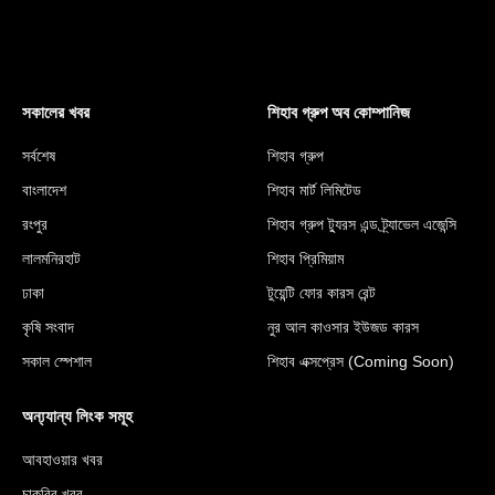
সকালের খবর
শিহাব গ্রুপ অব কোম্পানিজ
সর্বশেষ
শিহাব গ্রুপ
বাংলাদেশ
শিহাব মার্ট লিমিটেড
রংপুর
শিহাব গ্রুপ ট্যুরস এন্ড ট্র্যাভেল এজেন্সি
লালমনিরহাট
শিহাব প্রিমিয়াম
ঢাকা
টুয়েন্টি ফোর কারস রেন্ট
কৃষি সংবাদ
নুর আল কাওসার ইউজড কারস
সকাল স্পেশাল
শিহাব এক্সপ্রেস (Coming Soon)
অন্য্যান্য লিংক সমূহ
আবহাওয়ার খবর
চাকরির খবর