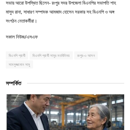
সভায় আরো উপস্থিত ছিলেন- রংপুর সদর উপজেলা বিএনপির সভাপতি শাহ
মাসুদ রানা, সাধারণ সম্পাদক আমজাদ হোসেন সরকার সহ বিএনপি ও অঙ্গ
সংগঠন নেতাকর্মীরা।
সকাল নিউজ/এসএফ
বিএনপি প্রার্থী
বিএনপি প্রার্থী সামুর মতবিনিময়
রংপুর-৩ আসন
সামসুজ্জামান সামু
সম্পর্কিত