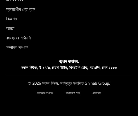
স্কলারশীপ প্রোগ্রাম
বিজ্ঞাপন
আমরা
ব্যবহারের শর্তাবলি
সম্পাদক সম্পর্কে
প্রধান কার্যালয়:
সকাল নিউজ, ই-১৭/৬, চায়না টাউন, ভিআইপি রোড, নয়াপল্টন, ঢাকা-১০০০
© 2026 সকাল নিউজ. সর্বস্বত্ত সংরক্ষিত
Shihab Group
.
আমাদের সম্পর্কে
গোপনীয়তা নীতি
যোগাযোগ