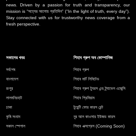
news. Driven by a passion for truth and transparency, our
mission is “সত্যের আলোয় প্রতিদিন” (“In the light of truth, every day”).
Stay connected with us for trustworthy news coverage from a
fresh perspective.
সকালের খবর
শিহাব গ্রুপ অব কোম্পানিজ
সর্বশেষ
শিহাব গ্রুপ
বাংলাদেশ
শিহাব মার্ট লিমিটেড
রংপুর
শিহাব গ্রুপ ট্যুরস এন্ড ট্র্যাভেল এজেন্সি
লালমনিরহাট
শিহাব প্রিমিয়াম
ঢাকা
টুয়েন্টি ফোর কারস রেন্ট
কৃষি সংবাদ
নুর আল কাওসার ইউজড কারস
সকাল স্পেশাল
শিহাব এক্সপ্রেস (Coming Soon)