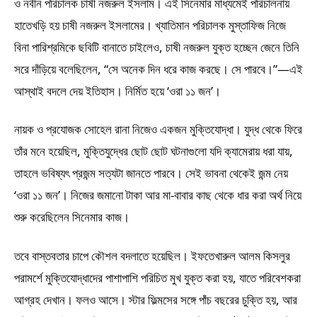
ও নবীন পরিচালক চাষী নজরুল ইসলাম। এই সিনেমার মাধ্যমেই পরিচালনায়
হাতেখড়ি হয় চাষী নজরুল ইসলামের। খ্যাতিমান পরিচালক মুস্তাফিজ নিজে
বিনা পারিশ্রমিকে ছবিটি বানাতে চাইলেও, চাষী নজরুল যুক্ত হচ্ছেন জেনে তিনি
সরে দাঁড়িয়ে বলেছিলেন, “সে অনেক দিন ধরে কাজ করছে। সে পারবে।”—এই
আস্থাই বদলে দেয় ইতিহাস। নির্মিত হয়ে ‘ওরা ১১ জন’।
নায়ক ও প্রযোজক সোহেল রানা নিজেও একজন মুক্তিযোদ্ধা। যুদ্ধ থেকে ফিরে
তাঁর মনে হয়েছিল, মুক্তিযুদ্ধের ছোট ছোট ঘটনাগুলো যদি ক্যামেরায় ধরা যায়,
তাহলে ভবিষ্যৎ প্রজন্ম সত্যটা জানতে পারবে। সেই ভাবনা থেকেই জন্ম নেয়
‘ওরা ১১ জন’। নিজের জমানো টাকা আর মা-বাবার কাছ থেকে ধার করা অর্থ নিয়ে
শুরু করেছিলেন সিনেমার কাজ।
তবে বাস্তবতার চাপে কৌশল বদলাতে হয়েছিল। ইফতেখারুল আলম কিসলুর
পরামর্শে মুক্তিযোদ্ধাদের পাশাপাশি পরিচিত মুখ যুক্ত করা হয়, যাতে পরিবেশকরা
আগ্রহ দেখান। ফলও আসে। স্টার ফিল্মসের সঙ্গে পাঁচ বছরের চুক্তি হয়, আর