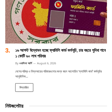
১৬ আগস্ট উদ্বোধন হচ্ছে ফ্যামিলি কার্ড কর্মসূচি, চার বছরে সুবিধা পাবে
১ কোটি ৬০ লাখ পরিবার
By
ওয়াসিমা আর্শি
August 6, 2026
দেশের দরিদ্র ও নিম্নআয়ের পরিবারগুলোর জন্য বহুল আলোচিত ‘ফ্যামিলি কার্ড’ কর্মসূচির
আনুষ্ঠানিক…
বিস্তারিত
নিউজলেটার