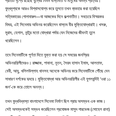
প্রতিটি দৃশ্যে রয়েছে যুদ্ধের নির্মম বাস্তবতা ও মানুষের অদম্য প্রত্যয়।
যুদ্ধদৃশ্যকে আরও বিশ্বাসযোগ্য করে তুলতে তখন ব্যবহার করা হয়েছিল
সত্যিকারের গোলাবারুদ—যা আজকের দিনে কল্পনাতীত। সবচেয়ে বিস্ময়কর
বিষয়, এই সিনেমায় অভিনয় করেছিলেন বাস্তব বীর মুক্তিযোদ্ধারাই। খসরু,
মুরাদ, হেলাল, নান্টুর মতো যোদ্ধারা পর্দায় যেন নিজেদের জীবনই তুলে
ধরেছিলেন।
তবে সিনেমাটিকে পূর্ণতা দিতে যুক্ত করা হয় সে সময়ের জনপ্রিয়
অভিনয়শিল্পীদেরও। রাজ্জাক, শাবানা, নূতন, সৈয়দ হাসান ইমাম, আলতাফ,
বেবী, আবু, খলিলউল্লাহ খানসহ অনেকে অভিনয় করে সিনেমাটিকে পৌঁছে দেন
সাধারণ দর্শকের হৃদয়ে। মুক্তিযোদ্ধা আর অভিনয়শিল্পীর এই যুগলবন্দিই ‘ওরা ১১
জন’-কে করে তোলে অনন্য।
তখন যুদ্ধবিধ্বস্ত বাংলাদেশে সিনেমা নির্মাণ ছিল প্রায় অসম্ভব এক কাজ।
সেই অসম্ভবকেই সম্ভব করেছিলেন প্রযোজক মাসুদ পারভেজ (সোহেল রানা)