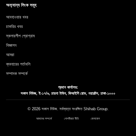
অন্য্যান্য লিংক সমূহ
আবহাওয়ার খবর
চাকরির খবর
স্কলারশীপ প্রোগ্রাম
বিজ্ঞাপন
আমরা
ব্যবহারের শর্তাবলি
সম্পাদক সম্পর্কে
প্রধান কার্যালয়:
সকাল নিউজ, ই-১৭/৬, চায়না টাউন, ভিআইপি রোড, নয়াপল্টন, ঢাকা-১০০০
© 2026 সকাল নিউজ. সর্বস্বত্ত সংরক্ষিত
Shihab Group
.
আমাদের সম্পর্কে
গোপনীয়তা নীতি
যোগাযোগ