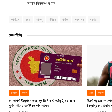
সকাল নিউজ/এসএফ
আবিদুল
চরম
ডাকসু
নির্বাচন
পরিচয়
প্রশাসন
ব্যর্থতা
সম্পর্কিত
অর্থনীতি
সর্বশেষ
খেলা
সর্বশেষ
১৬ আগস্ট উদ্বোধন হচ্ছে ফ্যামিলি কার্ড কর্মসূচি, চার বছরে
ইনস্টাগ্রামের সব পোস্
সুবিধা পাবে ১ কোটি ৬০ লাখ পরিবার
সিদ্ধান্ত চায় রিয়াল ম