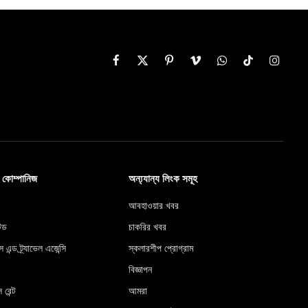
Facebook
X
Pinterest
Vimeo
WhatsApp
TikTok
Instag
(Twitter)
ব কোম্পানিজ
অন্য্যান্য লিংক সমূহ
আবহাওয়ার খবর
টেড
চাকরির খবর
স এন্ড ট্র্যাভেল এজেন্সি
স্কলারশীপ প্রোগ্রাম
বিজ্ঞাপন
 রেন্ট
আমরা