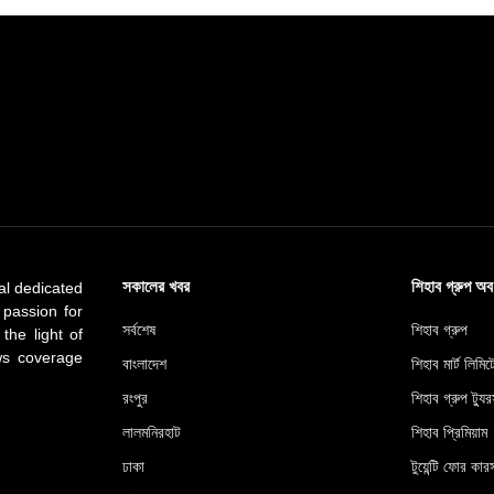
সকালের খবর
শিহাব গ্রুপ অ
al dedicated
 passion for
সর্বশেষ
শিহাব গ্রুপ
 the light of
ews coverage
বাংলাদেশ
শিহাব মার্ট লিমি
রংপুর
শিহাব গ্রুপ ট্যুর
লালমনিরহাট
শিহাব প্রিমিয়াম
ঢাকা
টুয়েন্টি ফোর কারস