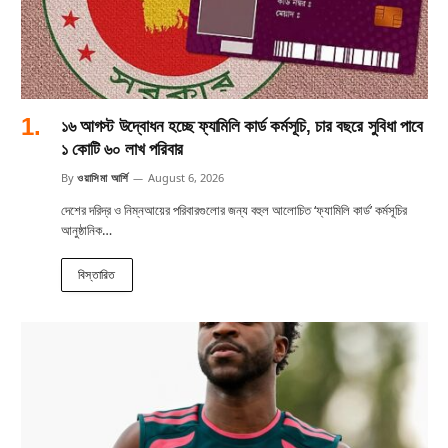
১৬ আগস্ট উদ্বোধন হচ্ছে ফ্যামিলি কার্ড কর্মসূচি, চার বছরে সুবিধা পাবে
১ কোটি ৬০ লাখ পরিবার
By
ওয়াসিমা আর্শি
August 6, 2026
দেশের দরিদ্র ও নিম্নআয়ের পরিবারগুলোর জন্য বহুল আলোচিত ‘ফ্যামিলি কার্ড’ কর্মসূচির
আনুষ্ঠানিক…
বিস্তারিত