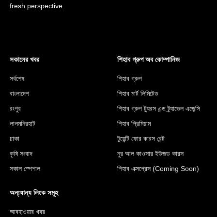
fresh perspective.
সকালের খবর
শিহাব গ্রুপ অব কোম্পানিজ
সর্বশেষ
শিহাব গ্রুপ
বাংলাদেশ
শিহাব মার্ট লিমিটেড
রংপুর
শিহাব গ্রুপ ট্যুরস এন্ড ট্র্যাভেল এজেন্সি
লালমনিরহাট
শিহাব প্রিমিয়াম
ঢাকা
টুয়েন্টি ফোর কারস রেন্ট
কৃষি সংবাদ
নুর আল কাওসার ইউজড কারস
সকাল স্পেশাল
শিহাব এক্সপ্রেস (Coming Soon)
অন্য্যান্য লিংক সমূহ
আবহাওয়ার খবর