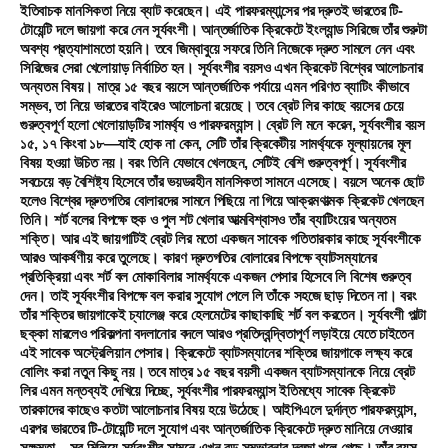
ইতিবাচক মানসিকতা নিয়ে ব্যাট করেছেন। এই পারফরম্যান্সের পর দ্রুতই ভারতের টি-
টোয়েন্টি দলে জায়গা করে নেন সূর্যবংশী। আন্তর্জাতিক ক্রিকেটে ইংল্যান্ড সিরিজে তাঁর শুরুটা
অবশ্য প্রত্যাশামতো হয়নি। তবে জিম্বাবুয়ে সফরে তিনি নিজেকে দ্রুত সামলে নেন এবং
সিরিজের সেরা খেলোয়াড় নির্বাচিত হন। সূর্যবংশীর বয়সও এখন ক্রিকেট বিশ্বের আলোচনার
অন্যতম বিষয়। মাত্র ১৫ বছর বয়সে আন্তর্জাতিক পর্যায়ে এমন পরিণত ব্যাটিং কীভাবে
সম্ভব, তা নিয়ে ভারতের বাইরেও আলোচনা রয়েছে। তবে ব্রেট লির কাছে বয়সের চেয়ে
গুরুত্বপূর্ণ হলো খেলোয়াড়টির সামর্থ্য ও পারফরম্যান্স। ব্রেট লি মনে করেন, সূর্যবংশীর বয়স
১৫, ১৭ কিংবা ১৮—যাই হোক না কেন, সেটি তাঁর ক্রিকেটীয় সামর্থ্যকে মূল্যায়নের মূল
বিষয় হওয়া উচিত নয়। বরং তিনি যেভাবে খেলছেন, সেটিই বেশি গুরুত্বপূর্ণ। সূর্যবংশীর
সবচেয়ে বড় বৈশিষ্ট্য হিসেবে তাঁর ভয়ডরহীন মানসিকতা সামনে এসেছে। বয়সে অনেক ছোট
হলেও বিশ্বের দ্রুতগতির বোলারদের সামনে পিছিয়ে না গিয়ে আক্রমণাত্মক ক্রিকেট খেলছেন
তিনি। শর্ট বলের বিপক্ষে হুক ও পুল শট খেলার আত্মবিশ্বাসও তাঁর ব্যাটিংয়ের অন্যতম
শক্তি। আর এই জায়গাটিই ব্রেট লির মতো একজন সাবেক গতিতারকার কাছে সূর্যবংশীকে
আরও আকর্ষণীয় করে তুলেছে। কারণ দ্রুতগতির বোলারের বিপক্ষে ব্যাটসম্যানের
প্রতিক্রিয়া এবং শর্ট বল মোকাবিলার সামর্থ্যকে একজন পেসার হিসেবে লি বিশেষ গুরুত্ব
দেন। তাই সূর্যবংশীর বিপক্ষে বল করার সুযোগ পেলে লি তাঁকে সহজে ছাড় দিতেন না। বরং
তাঁর শক্তির জায়গাকেই চ্যালেঞ্জ করে হেলমেটের কাছাকাছি শর্ট বল করতেন। সূর্যবংশী পাল্টা
ছক্কা মারলেও পরিকল্পনা বদলানোর বদলে আরও প্রতিদ্বন্দ্বিতাপূর্ণ লড়াইয়ে যেতে চাইতেন
এই সাবেক অস্ট্রেলিয়ান পেসার। ক্রিকেটে ব্যাটসম্যানের শক্তির জায়গাকে লক্ষ্য করে
বোলিং করা নতুন কিছু নয়। তবে মাত্র ১৫ বছর বয়সী একজন ব্যাটসম্যানকে নিয়ে ব্রেট
লির এমন মন্তব্যই দেখিয়ে দিচ্ছে, সূর্যবংশীর পারফরম্যান্স ইতিমধ্যে সাবেক ক্রিকেট
তারকাদের কাছেও কতটা আলোচনার বিষয় হয়ে উঠেছে। আইপিএলে দুর্দান্ত পারফরম্যান্স,
এরপর ভারতের টি-টোয়েন্টি দলে সুযোগ এবং আন্তর্জাতিক ক্রিকেটে দ্রুত মানিয়ে নেওয়ার