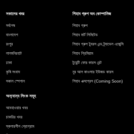
সকালের খবর
শিহাব গ্রুপ অব কোম্পানিজ
সর্বশেষ
শিহাব গ্রুপ
বাংলাদেশ
শিহাব মার্ট লিমিটেড
রংপুর
শিহাব গ্রুপ ট্যুরস এন্ড ট্র্যাভেল এজেন্সি
লালমনিরহাট
শিহাব প্রিমিয়াম
ঢাকা
টুয়েন্টি ফোর কারস রেন্ট
কৃষি সংবাদ
নুর আল কাওসার ইউজড কারস
সকাল স্পেশাল
শিহাব এক্সপ্রেস (Coming Soon)
অন্য্যান্য লিংক সমূহ
আবহাওয়ার খবর
চাকরির খবর
স্কলারশীপ প্রোগ্রাম