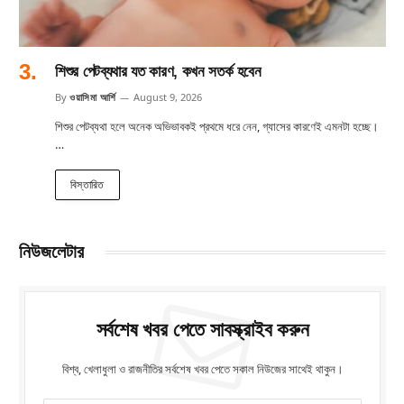
শিশুর পেটব্যথার যত কারণ, কখন সতর্ক হবেন
By
ওয়াসিমা আর্শি
August 9, 2026
শিশুর পেটব্যথা হলে অনেক অভিভাবকই প্রথমে ধরে নেন, গ্যাসের কারণেই এমনটা হচ্ছে।
…
বিস্তারিত
নিউজলেটার
সর্বশেষ খবর পেতে সাবস্ক্রাইব করুন
বিশ্ব, খেলাধুলা ও রাজনীতির সর্বশেষ খবর পেতে সকাল নিউজের সাথেই থাকুন।