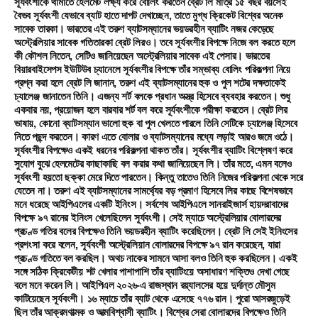
সূর্যবংশীকে থামাতে হেলমেট লক্ষ্য করে বোলিং করতেন ব্রেট লি মাত্র ১৫ বছর বয়সেই
বৈভব সূর্যবংশী যেভাবে ব্যাট হাতে দাপট দেখাচ্ছেন, তাতে মুগ্ধ ক্রিকেট বিশ্বের অনেক
সাবেক তারকা। ভারতের এই তরুণ ব্যাটসম্যানের ভয়ডরহীন ব্যাটিং নজর কেড়েছে
অস্ট্রেলিয়ার সাবেক গতিতারকা ব্রেট লিরও। তবে সূর্যবংশীর বিপক্ষে নিজে বল করতে হলে
কী কৌশল নিতেন, সেটিও জানিয়েছেন অস্ট্রেলিয়ার সাবেক এই পেসার। ভারতের
বিয়ারবাইসেপস ইউটিউব চ্যানেলে সূর্যবংশীর বিপক্ষে তাঁর সম্ভাব্য বোলিং পরিকল্পনা নিয়ে
প্রশ্ন করা হলে ব্রেট লি জানান, তরুণ এই ব্যাটসম্যানের হুক ও পুল শটের দক্ষতাকেই
চ্যালেঞ্জ জানাতেন তিনি। এজন্য শর্ট বলকে প্রধান অস্ত্র হিসেবে ব্যবহার করতেন। শুধু
একবার নয়, প্রয়োজন হলে বারবার শর্ট বল করে সূর্যবংশীকে পরীক্ষা করতেন। ব্রেট লির
ভাষায়, কোনো ব্যাটসম্যান ভালো হুক বা পুল খেলতে পারলে তিনি সেটিকে চ্যালেঞ্জ হিসেবে
নিতে পছন্দ করতেন। কারণ এতে বোলার ও ব্যাটসম্যানের মধ্যে লড়াই আরও জমে ওঠে।
সূর্যবংশীর বিপক্ষেও একই ধরনের পরিকল্পনা থাকত তাঁর। সূর্যবংশীর ব্যাটিং বিশ্লেষণ করে
সুযোগ বুঝে হেলমেটের কাছাকাছি বল করার কথা জানিয়েছেন লি। তাঁর মতে, এমন বলেও
সূর্যবংশী হয়তো ছক্কা মেরে দিতে পারতেন। কিন্তু তাতেও তিনি নিজের পরিকল্পনা থেকে সরে
যেতেন না। তরুণ এই ব্যাটসম্যানের সামর্থ্যের বড় প্রমাণ হিসেবে লির কাছে বিশেষভাবে
মনে ধরেছে আইপিএলের একটি ইনিংস। সর্বশেষ আইপিএলে সানরাইজার্স হায়দরাবাদের
বিপক্ষে ৯৭ রানের ইনিংস খেলেছিলেন সূর্যবংশী। সেই ম্যাচে অস্ট্রেলিয়ার বোলারদের
প্রচণ্ড গতির বলের বিপক্ষেও তিনি ভয়ডরহীন ব্যাটিং করেছিলেন। ব্রেট লি সেই ইনিংসের
প্রশংসা করে বলেন, সূর্যবংশী অস্ট্রেলিয়ান বোলারদের বিপক্ষে ৯৭ রান করেছেন, যারা
প্রচণ্ড গতিতে বল করছিল। অথচ নাকের সামনে আসা বলও তিনি হুক করছিলেন। একই
সঙ্গে সঠিক ক্রিকেটীয় শট খেলার পাশাপাশি তাঁর ব্যাটিংয়ে অসাধারণ শক্তিও দেখা গেছে
বলে মনে করেন লি। আইপিএল ২০২৬-এ রাজস্থান রয়্যালসের হয়ে দুর্দান্ত মৌসুম
কাটিয়েছেন সূর্যবংশী। ১৬ ম্যাচে তাঁর ব্যাট থেকে এসেছে ৭৭৬ রান। পুরো আসরজুড়েই
ছিল তাঁর আক্রমণাত্মক ও আত্মবিশ্বাসী ব্যাটিং। বিশ্বের সেরা বোলারদের বিপক্ষেও তিনি