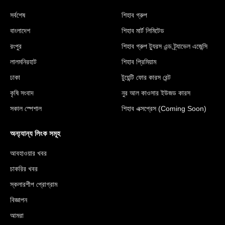
সর্বশেষ
শিহাব গ্রুপ
বাংলাদেশ
শিহাব মার্ট লিমিটেড
রংপুর
শিহাব গ্রুপ ট্যুরস এন্ড ট্র্যাভেল এজেন্সি
লালমনিরহাট
শিহাব প্রিমিয়াম
ঢাকা
টুয়েন্টি ফোর কারস রেন্ট
কৃষি সংবাদ
নুর আল কাওসার ইউজড কারস
সকাল স্পেশাল
শিহাব এক্সপ্রেস (Coming Soon)
অন্য্যান্য লিংক সমূহ
আবহাওয়ার খবর
চাকরির খবর
স্কলারশীপ প্রোগ্রাম
বিজ্ঞাপন
আমরা