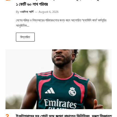
১ কোটি ৬০ লাখ পরিবার
By
ওয়াসিমা আর্শি
August 6, 2026
দেশের দরিদ্র ও নিম্নআয়ের পরিবারগুলোর জন্য বহুল আলোচিত ‘ফ্যামিলি কার্ড’ কর্মসূচির
আনুষ্ঠানিক…
বিস্তারিত
ইনস্টাগ্রামের সব পোস্ট মুছে জল্পনা বাড়ালেন ভিনিসিয়ুস, দ্রুত সিদ্ধান্ত