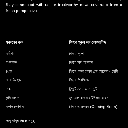
Stay connected with us for trustworthy news coverage from a
fresh perspective.
সকালের খবর
শিহাব গ্রুপ অব কোম্পানিজ
সর্বশেষ
শিহাব গ্রুপ
বাংলাদেশ
শিহাব মার্ট লিমিটেড
রংপুর
শিহাব গ্রুপ ট্যুরস এন্ড ট্র্যাভেল এজেন্সি
লালমনিরহাট
শিহাব প্রিমিয়াম
ঢাকা
টুয়েন্টি ফোর কারস রেন্ট
কৃষি সংবাদ
নুর আল কাওসার ইউজড কারস
সকাল স্পেশাল
শিহাব এক্সপ্রেস (Coming Soon)
অন্য্যান্য লিংক সমূহ