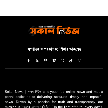
সম্পাদক ও প্রকাশক: শিহাব আহমেদ
Facebook
X
Pinterest
Vimeo
WhatsApp
TikTok
Instagram
(Twitter)
Sokal News | সকাল নিউজ is a youth-led online news and media
portal dedicated to delivering accurate, timely, and impactful
news. Driven by a passion for truth and transparency, our
mission is “সত্যের আলোয় প্রতিদিন” (“In the light of truth, every day”).