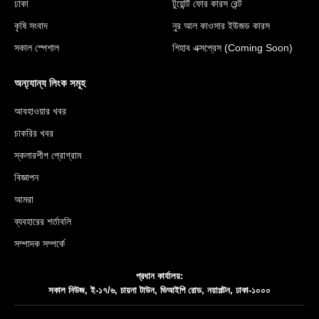
ঢাকা
টুয়েন্টি ফোর কারস রেন্ট
কৃষি সংবাদ
নুর আল কাওসার ইউজড কারস
সকাল স্পেশাল
শিহাব এক্সপ্রেস (Coming Soon)
অন্য্যান্য লিংক সমূহ
আবহাওয়ার খবর
চাকরির খবর
স্কলারশীপ প্রোগ্রাম
বিজ্ঞাপন
আমরা
ব্যবহারের শর্তাবলি
সম্পাদক সম্পর্কে
প্রধান কার্যালয়:
সকাল নিউজ, ই-১৭/৬, চায়না টাউন, ভিআইপি রোড, নয়াপল্টন, ঢাকা-১০০০