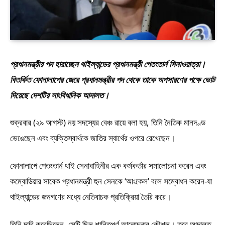
প্রধানমন্ত্রীর পদ হারাচ্ছেন থাইল্যান্ডের প্রধানমন্ত্রী পেতংতার্ন সিনাওয়াত্রা।
বিতর্কিত ফোনালাপের জেরে প্রধানমন্ত্রীর পদ থেকে তাকে অপসারণের পক্ষে ভোট
দিয়েছে দেশটির সাংবিধানিক আদালত।
শুক্রবার (২৯ আগস্ট) নয় সদস্যের বেঞ্চ রায়ে বলা হয়, তিনি নৈতিক মানদণ্ড
ভেঙেছেন এবং ব্যক্তিস্বার্থকে জাতির স্বার্থের ওপরে রেখেছেন।
ফোনালাপে পেতংতার্ন থাই সেনাবাহিনীর এক কর্মকর্তার সমালোচনা করেন এবং
কম্বোডিয়ার সাবেক প্রধানমন্ত্রী হুন সেনকে ‘আংকেল’ বলে সম্বোধন করেন-যা
থাইল্যান্ডের জনগণের মধ্যে নেতিবাচক প্রতিক্রিয়া তৈরি করে।
তিনি দাবি করেছিলেন, সেটি ছিল শান্তিপূর্ণ আলোচনার কৌশল। তবে আদালত