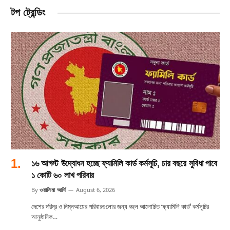
টপ ট্রেন্ডিং
১৬ আগস্ট উদ্বোধন হচ্ছে ফ্যামিলি কার্ড কর্মসূচি, চার বছরে সুবিধা পাবে
১ কোটি ৬০ লাখ পরিবার
By
ওয়াসিমা আর্শি
August 6, 2026
দেশের দরিদ্র ও নিম্নআয়ের পরিবারগুলোর জন্য বহুল আলোচিত ‘ফ্যামিলি কার্ড’ কর্মসূচির
আনুষ্ঠানিক…