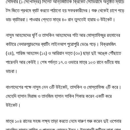
সোমবার (১ সেপ্টেম্বর) সিলেট আন্তর্জাতিক ক্রিকেট স্টেডিয়ামে অনুষ্ঠিত ম্যাচে
টস জিতে প্রথমে ব্যাট করতে পাঠানো হয় সফরকারীদের। শুরু থেকেই চাপে পড়ে
ডাচ ব্যাটাররা। পাওয়ার প্লেতে মাত্র ৪০ রান তুলতেই হারায় ৩ উইকেট।
নাসুম আহমেদের ঘূর্ণি ও তাসকিন আহমেদের গতি আর মোস্তাফিজুর রহমানের
কাটারে নেদারল্যান্ডসের ব্যাটিং লাইনআপ পুরোপুরি ভেঙে পড়ে। বিক্রমজিৎ
(২৪), শারিজ আহমেদ (১২) ও আরিয়ান দত্ত (৩০) ছাড়া দুই অঙ্কে পৌঁছাতে
পারেননি আর কেউই। শেষ পর্যন্ত ১৭.৩ ওভারে মাত্র ১০৩ রানে গুটিয়ে যায়
ডাচরা।
বাংলাদেশের পক্ষে নাসুম নেন ৩টি উইকেট, তাসকিন ও মোস্তাফিজ ২টি করে।
মেহেদি হাসান মিরাজ ও তানজিম হাসান সাকিব শিকার করেন একটি করে
উইকেট।
মাত্র ১০৪ রানের সহজ লক্ষ্য তাড়া করতে নেমে দারুণ শুরু করেন দুই ওপেনার
তানজিদ হাসান তামিম ও পারভেজ হোসেন ইমন। উদ্বোধনী জুটিতে তারা যোগ