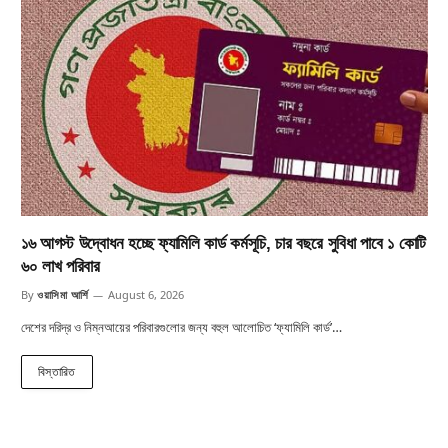
১৬ আগস্ট উদ্বোধন হচ্ছে ফ্যামিলি কার্ড কর্মসূচি, চার বছরে সুবিধা পাবে ১ কোটি
৬০ লাখ পরিবার
By
ওয়াসিমা আর্শি
August 6, 2026
দেশের দরিদ্র ও নিম্নআয়ের পরিবারগুলোর জন্য বহুল আলোচিত ‘ফ্যামিলি কার্ড’…
বিস্তারিত