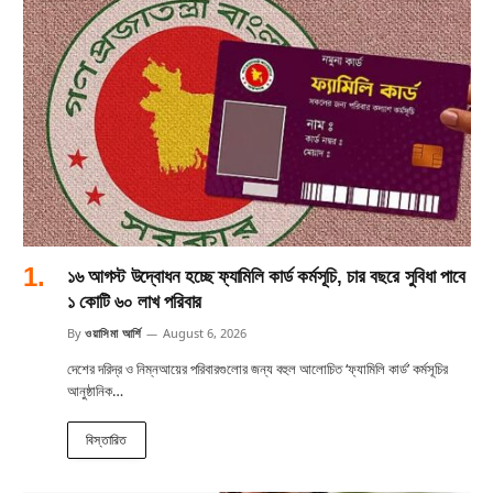
১৬ আগস্ট উদ্বোধন হচ্ছে ফ্যামিলি কার্ড কর্মসূচি, চার বছরে সুবিধা পাবে
১ কোটি ৬০ লাখ পরিবার
By
ওয়াসিমা আর্শি
August 6, 2026
দেশের দরিদ্র ও নিম্নআয়ের পরিবারগুলোর জন্য বহুল আলোচিত ‘ফ্যামিলি কার্ড’ কর্মসূচির
আনুষ্ঠানিক…
বিস্তারিত