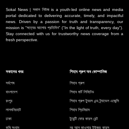
Sokal News | সকাল নিউজ is a youth-led online news and media
portal dedicated to delivering accurate, timely, and impactful
news. Driven by a passion for truth and transparency, our
mission is “সত্যের আলোয় প্রতিদিন” (“In the light of truth, every day”).
Stay connected with us for trustworthy news coverage from a
fresh perspective.
সকালের খবর
শিহাব গ্রুপ অব কোম্পানিজ
সর্বশেষ
শিহাব গ্রুপ
বাংলাদেশ
শিহাব মার্ট লিমিটেড
রংপুর
শিহাব গ্রুপ ট্যুরস এন্ড ট্র্যাভেল এজেন্সি
লালমনিরহাট
শিহাব প্রিমিয়াম
ঢাকা
টুয়েন্টি ফোর কারস রেন্ট
কৃষি সংবাদ
নুর আল কাওসার ইউজড কারস