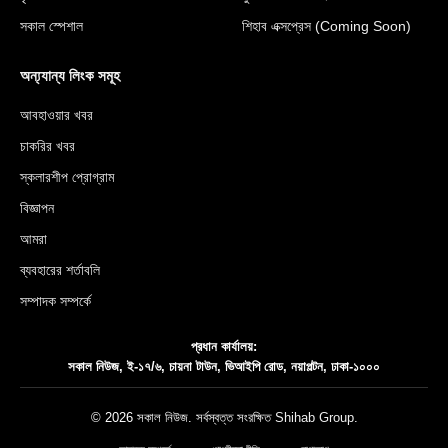
সকাল স্পেশাল
শিহাব এক্সপ্রেস (Coming Soon)
অন্য্যান্য লিংক সমূহ
আবহাওয়ার খবর
চাকরির খবর
স্কলারশীপ প্রোগ্রাম
বিজ্ঞাপন
আমরা
ব্যবহারের শর্তাবলি
সম্পাদক সম্পর্কে
প্রধান কার্যালয়:
সকাল নিউজ, ই-১৭/৬, চায়না টাউন, ভিআইপি রোড, নয়াপল্টন, ঢাকা-১০০০
© 2026 সকাল নিউজ. সর্বস্বত্ত সংরক্ষিত
Shihab Group
.