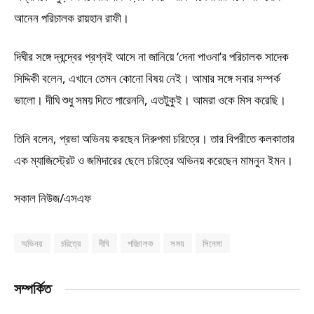
আনেন পরিচালক রায়হান রাফী।
দিঘীর সঙ্গে দ্বন্দ্বের প্রশ্নই আসে না জানিয়ে ‘দেনা পাওনা’র পরিচালক সাদেক
সিদ্দিকী বলেন, এখানে তেমন কোনো বিষয় নেই। আমার সঙ্গে সবার সম্পর্ক
ভালো। দীঘি শুধু সময় দিতে পারেননি, এতটুকুই। আমরা ওকে মিস করেছি।
তিনি বলেন, প্রভা অভিনয় করছেন নিরুপমা চরিত্রে। তার বিপরীতে কলকাতার
এক ম্যাজিস্ট্রেট ও জমিদারের ছেলে চরিত্রে অভিনয় করেছেন মামনুন ইমন।
সকাল নিউজ/এসএফ
অভিনয়
চরিত্রে
দীঘি
পরিচালক
সময়
সিনেমা
সম্পর্কিত