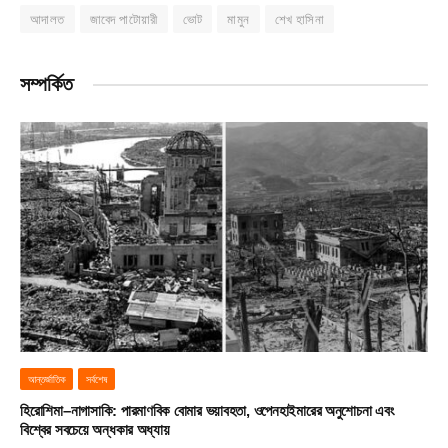
আদালত
জাবেদ পাটোয়ারী
ভোট
মামুন
শেখ হাসিনা
সম্পর্কিত
আন্তর্জাতিক
সর্বশেষ
হিরোশিমা–নাগাসাকি: পারমাণবিক বোমার ভয়াবহতা, ওপেনহাইমারের অনুশোচনা এবং
বিশ্বের সবচেয়ে অন্ধকার অধ্যায়