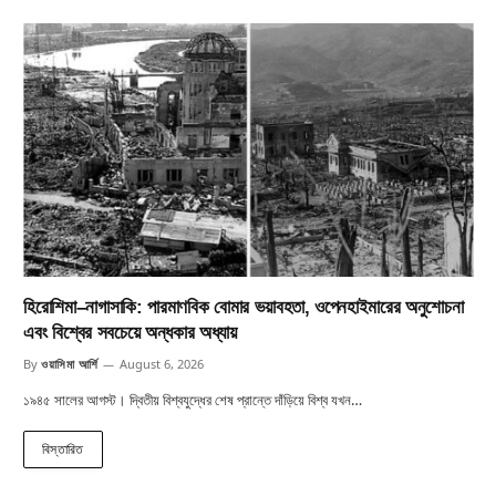
হিরোশিমা–নাগাসাকি: পারমাণবিক বোমার ভয়াবহতা, ওপেনহাইমারের অনুশোচনা
এবং বিশ্বের সবচেয়ে অন্ধকার অধ্যায়
By
ওয়াসিমা আর্শি
August 6, 2026
১৯৪৫ সালের আগস্ট। দ্বিতীয় বিশ্বযুদ্ধের শেষ প্রান্তে দাঁড়িয়ে বিশ্ব যখন…
বিস্তারিত