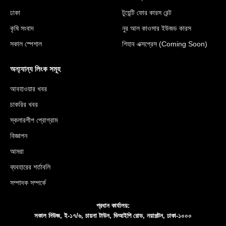
ঢাকা
টুয়েন্টি ফোর কারস রেন্ট
কৃষি সংবাদ
নুর আল কাওসার ইউজড কারস
সকাল স্পেশাল
শিহাব এক্সপ্রেস (Coming Soon)
অন্য্যান্য লিংক সমূহ
আবহাওয়ার খবর
চাকরির খবর
স্কলারশীপ প্রোগ্রাম
বিজ্ঞাপন
আমরা
ব্যবহারের শর্তাবলি
সম্পাদক সম্পর্কে
প্রধান কার্যালয়:
সকাল নিউজ, ই-১৭/৬, চায়না টাউন, ভিআইপি রোড, নয়াপল্টন, ঢাকা-১০০০