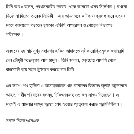
তিনি আরও বলেন, প্রধানমন্ত্রীর দফতর থেকে আসতো এসব নির্দেশনা। কখনো
নির্দেশনা দিতেন তারেক সিদ্দিকী। আর আয়নাঘরে আটক ও ক্রসফায়ারে হত্যার
মতো কাজগুলো করতেন র‌্যাবের এডিসি অপারেশন ও গোয়েন্দা বিভাগের
পরিচালক।
এবছরের ২৪ মার্চ মুখ্য মহানগর হাকিম আদালতে স্বীকারোক্তিমূলক জবানবন্দি
দেন চৌধুরী আব্দুল্লাহ আল মামুন। তিনি জানান, স্বেচ্ছায় আসামি থেকে
রাজসাক্ষী হয়ে সত্য উন্মোচন করতে চান তিনি।
এর আগে শেখ হাসিনা ও আসাদুজ্জামান খান কামালের বিরুদ্ধে জুলাই আন্দোলনে
আহত, শহীদ পরিবারের সদস্য, চিকিৎসকসহ ৩৫ জন সাক্ষ্য দিয়েছেন। এ
মাসেই এ মামলার সাক্ষ্য গ্রহণ শেষ হওয়ার প্রত্যাশা করছে প্রসিকিউশন।
সকাল নিউজ/এসএফ