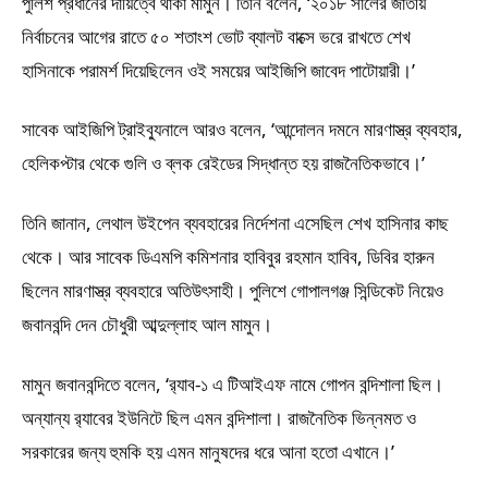
পুলিশ প্রধানের দায়িত্বে থাকা মামুন। তিনি বলেন, ‘২০১৮ সালের জাতীয়
নির্বাচনের আগের রাতে ৫০ শতাংশ ভোট ব্যালট বাক্সে ভরে রাখতে শেখ
হাসিনাকে পরামর্শ দিয়েছিলেন ওই সময়ের আইজিপি জাবেদ পাটোয়ারী।’
সাবেক আইজিপি ট্রাইব্যুনালে আরও বলেন, ‘আন্দোলন দমনে মারণাস্ত্র ব্যবহার,
হেলিকপ্টার থেকে গুলি ও ব্লক রেইডের সিদ্ধান্ত হয় রাজনৈতিকভাবে।’
তিনি জানান, লেথাল উইপেন ব্যবহারের নির্দেশনা এসেছিল শেখ হাসিনার কাছ
থেকে। আর সাবেক ডিএমপি কমিশনার হাবিবুর রহমান হাবিব, ডিবির হারুন
ছিলেন মারণাস্ত্র ব্যবহারে অতিউৎসাহী। পুলিশে গোপালগঞ্জ সিন্ডিকেট নিয়েও
জবানবন্দি দেন চৌধুরী আব্দুল্লাহ আল মামুন।
মামুন জবানবন্দিতে বলেন, ‘র‌্যাব-১ এ টিআইএফ নামে গোপন বন্দিশালা ছিল।
অন্যান্য র‌্যাবের ইউনিটে ছিল এমন বন্দিশালা। রাজনৈতিক ভিন্নমত ও
সরকারের জন্য হুমকি হয় এমন মানুষদের ধরে আনা হতো এখানে।’