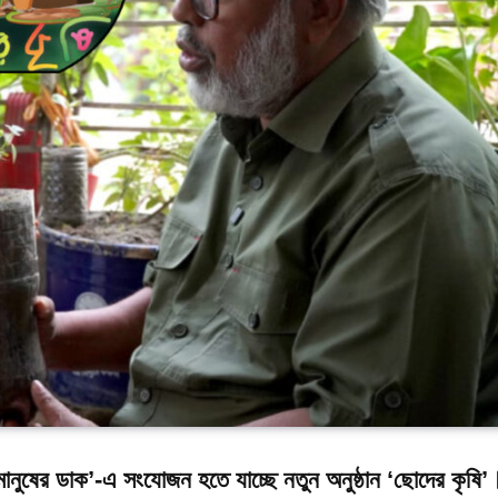
মানুষের ডাক’-এ সংযোজন হতে যাচ্ছে নতুন অনুষ্ঠান ‘ছোদের কৃষি’।