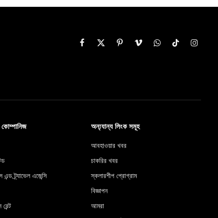
Facebook
X
Pinterest
Vimeo
WhatsApp
TikTok
Instag
(Twitter)
ব কোম্পানিজ
অন্য্যান্য লিংক সমূহ
আবহাওয়ার খবর
টেড
চাকরির খবর
স এন্ড ট্র্যাভেল এজেন্সি
স্কলারশীপ প্রোগ্রাম
বিজ্ঞাপন
 রেন্ট
আমরা