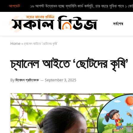
আপডেট
১৬ আগস্ট উদ্বোধন হচ্ছে ফ্যামিলি কার্ড কর্মসূচি, চার বছরে সুবিধা পাবে ১ ক
সর্বশেষ
Home
»
চ্যানেল আইতে ‘ছোটদের কৃষি’
চ্যানেল আইতে ‘ছোটদের কৃষি’
By
বিনোদন প্রতিবেদক
September 3, 2025