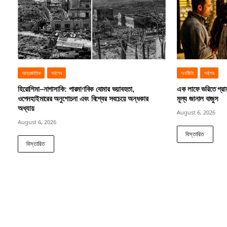
আন্তর্জাতিক
সর্বশেষ
অর্থনীতি
সর্বশেষ
হিরোশিমা–নাগাসাকি: পারমাণবিক বোমার ভয়াবহতা,
এক লাফে ভরিতে প্রা
ওপেনহাইমারের অনুশোচনা এবং বিশ্বের সবচেয়ে অন্ধকার
মূল্য জানাল বাজুস
অধ্যায়
August 6, 2026
August 6, 2026
বিস্তারিত
বিস্তারিত