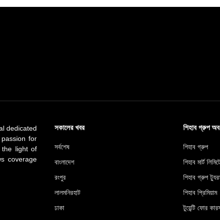
সকালের খবর
শিহাব গ্রুপ অ
al dedicated
 passion for
সর্বশেষ
শিহাব গ্রুপ
 the light of
ews coverage
বাংলাদেশ
শিহাব মার্ট লিমি
রংপুর
শিহাব গ্রুপ ট্যুর
লালমনিরহাট
শিহাব প্রিমিয়াম
ঢাকা
টুয়েন্টি ফোর কারস