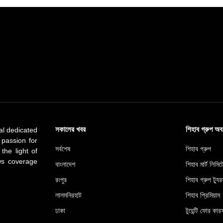
সকালের খবর
শিহাব গ্রুপ অ
al dedicated
 passion for
সর্বশেষ
শিহাব গ্রুপ
 the light of
ews coverage
বাংলাদেশ
শিহাব মার্ট লিমি
রংপুর
শিহাব গ্রুপ ট্যুর
লালমনিরহাট
শিহাব প্রিমিয়াম
ঢাকা
টুয়েন্টি ফোর কারস