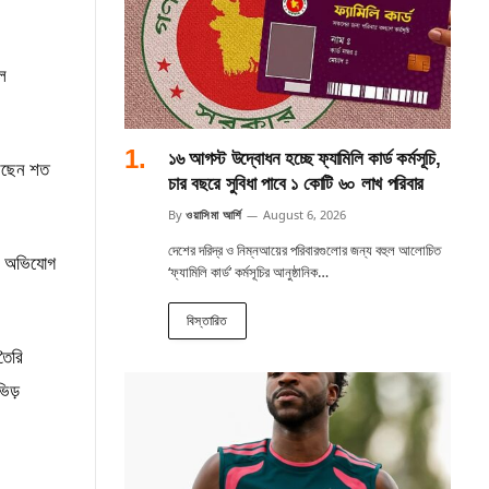
লে
১৬ আগস্ট উদ্বোধন হচ্ছে ফ্যামিলি কার্ড কর্মসূচি,
করেছেন শত
চার বছরে সুবিধা পাবে ১ কোটি ৬০ লাখ পরিবার
By
ওয়াসিমা আর্শি
August 6, 2026
দেশের দরিদ্র ও নিম্নআয়ের পরিবারগুলোর জন্য বহুল আলোচিত
করে অভিযোগ
‘ফ্যামিলি কার্ড’ কর্মসূচির আনুষ্ঠানিক…
বিস্তারিত
তৈরি
িড়