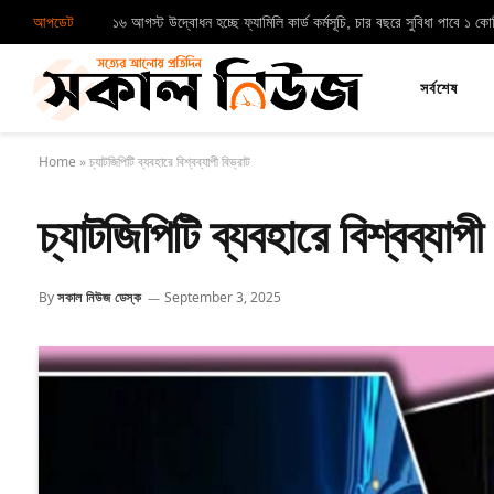
আপডেট
১৬ আগস্ট উদ্বোধন হচ্ছে ফ্যামিলি কার্ড কর্মসূচি, চার বছরে সুবিধা পাবে ১ ক
সর্বশেষ
Home
»
চ্যাটজিপিটি ব্যবহারে বিশ্বব্যাপী বিভ্রাট
চ্যাটজিপিটি ব্যবহারে বিশ্বব্যাপী
By
সকাল নিউজ ডেস্ক
September 3, 2025