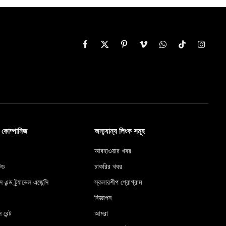
Facebook
X
Pinterest
Vimeo
WhatsApp
TikTok
Instag
(Twitter)
ব কোম্পানিজ
অন্য্যান্য লিংক সমূহ
আবহাওয়ার খবর
টেড
চাকরির খবর
স এন্ড ট্র্যাভেল এজেন্সি
স্কলারশীপ প্রোগ্রাম
বিজ্ঞাপন
 রেন্ট
আমরা