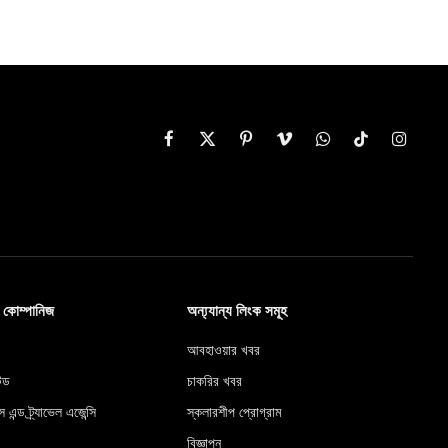
Facebook
X
Pinterest
Vimeo
WhatsApp
TikTok
Instag
(Twitter)
ব কোম্পানিজ
অন্য্যান্য লিংক সমূহ
আবহাওয়ার খবর
টেড
চাকরির খবর
স এন্ড ট্র্যাভেল এজেন্সি
স্কলারশীপ প্রোগ্রাম
বিজ্ঞাপন