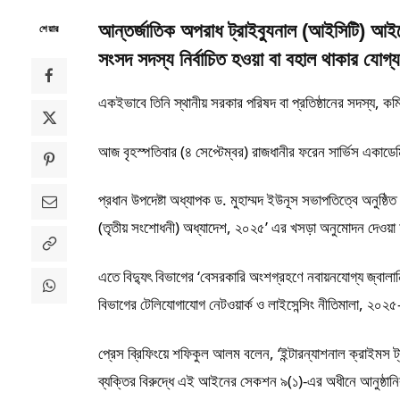
আন্তর্জাতিক অপরাধ ট্রাইব্যুনাল (আইসিটি) আইনে
শেয়ার
সংসদ সদস্য নির্বাচিত হওয়া বা বহাল থাকার যোগ্
একইভাবে তিনি স্থানীয় সরকার পরিষদ বা প্রতিষ্ঠানের সদস্য, কম
আজ বৃহস্পতিবার (৪ সেপ্টেম্বর) রাজধানীর ফরেন সার্ভিস একাড
প্রধান উপদেষ্টা অধ্যাপক ড. মুহাম্মদ ইউনূস সভাপতিত্বে অনুষ্ঠ
(তৃতীয় সংশোধনী) অধ্যাদেশ, ২০২৫’ এর খসড়া অনুমোদন দেওয়া
এতে বিদ্যুৎ বিভাগের ‘বেসরকারি অংশগ্রহণে নবায়নযোগ্য জ্বালানি 
বিভাগের টেলিযোগাযোগ নেটওয়ার্ক ও লাইসেন্সিং নীতিমালা, ২০২
প্রেস ব্রিফিংয়ে শফিকুল আলম বলেন, ‘ইন্টারন্যাশনাল ক্রাইম
ব্যক্তির বিরুদ্ধে এই আইনের সেকশন ৯(১)-এর অধীনে আনুষ্ঠানিক 