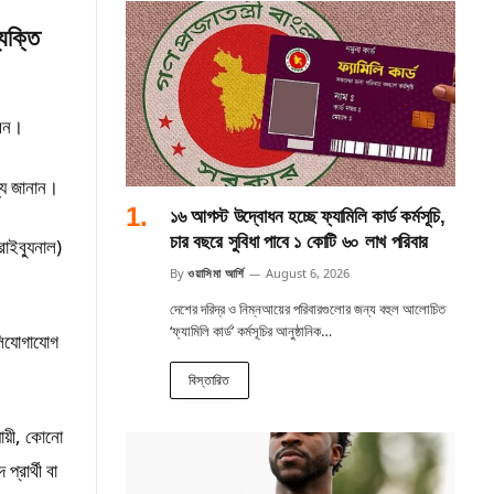
যক্তি
বেন।
্য জানান।
১৬ আগস্ট উদ্বোধন হচ্ছে ফ্যামিলি কার্ড কর্মসূচি,
চার বছরে সুবিধা পাবে ১ কোটি ৬০ লাখ পরিবার
াইব্যুনাল)
By
ওয়াসিমা আর্শি
August 6, 2026
দেশের দরিদ্র ও নিম্নআয়ের পরিবারগুলোর জন্য বহুল আলোচিত
‘ফ্যামিলি কার্ড’ কর্মসূচির আনুষ্ঠানিক…
েলিযোগাযোগ
বিস্তারিত
যায়ী, কোনো
রার্থী বা