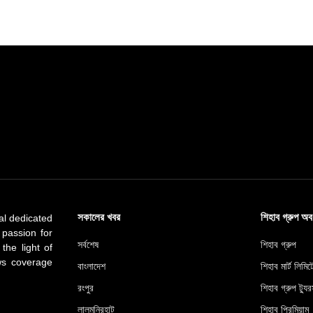
সকালের খবর
শিহাব গ্রুপ অ
al dedicated
 passion for
সর্বশেষ
শিহাব গ্রুপ
 the light of
ews coverage
বাংলাদেশ
শিহাব মার্ট লিমি
রংপুর
শিহাব গ্রুপ ট্যুর
লালমনিরহাট
শিহাব প্রিমিয়াম