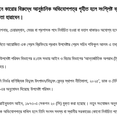
 কারোর বিরুদ্ধে আনুষ্ঠানিক অভিযোগপত্র গৃহীত হলে সংশ্লিষ্ট ব্
যতা হারাবেন।
িশনার, চেয়ারম্যান, মেয়র বা প্রশাসক পদে নির্বাচিত হওয়া বা বহাল থাকারও অযোগ্য হ
েমিতে আয়োজিত এক প্রেস ব্রিফিংয়ে প্রধান উপদেষ্টার প্রেস সচিব শফিকুল আলম এ তথ
িত উপদেষ্টা পরিষদ বিভাগের ৪১তম সভায় আইন ও বিচার বিভাগের ‘আন্তর্জাতিক অপরাধ (ট্র
 হয়।
নির্ভর বাণিজ্যিক বিদ্যুৎ উৎপাদন/বিদ্যুৎ কেন্দ্র স্থাপন নীতিমালা, ২০২৫’, ডাক ও ট
৫-এর অনুমোদন দিয়েছে উপদেষ্টা পরিষদ।
স ট্রাইব্যুনাল আইন, ১৯৭৩-এ সেকশন ২০ (সি) যুক্ত করা হয়েছে। নতুন সংযোজন অনু
অভিযোগপত্র দাখিল হলে তিনি সংসদ সদস্য বা স্থানীয় সরকারের কোনো নির্বাচিত পদে প্