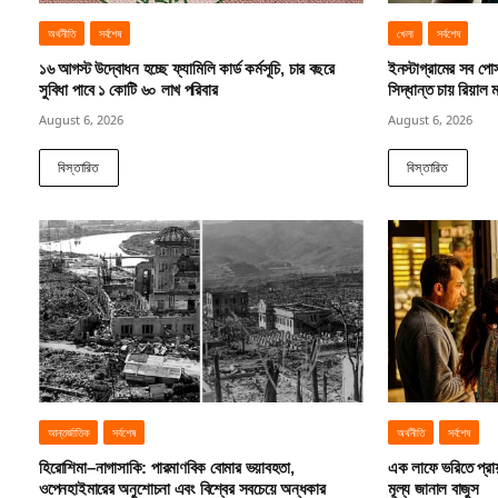
অর্থনীতি
সর্বশেষ
খেলা
সর্বশেষ
১৬ আগস্ট উদ্বোধন হচ্ছে ফ্যামিলি কার্ড কর্মসূচি, চার বছরে
ইনস্টাগ্রামের সব পোস্
সুবিধা পাবে ১ কোটি ৬০ লাখ পরিবার
সিদ্ধান্ত চায় রিয়াল ম
August 6, 2026
August 6, 2026
বিস্তারিত
বিস্তারিত
আন্তর্জাতিক
সর্বশেষ
অর্থনীতি
সর্বশেষ
হিরোশিমা–নাগাসাকি: পারমাণবিক বোমার ভয়াবহতা,
এক লাফে ভরিতে প্রা
ওপেনহাইমারের অনুশোচনা এবং বিশ্বের সবচেয়ে অন্ধকার
মূল্য জানাল বাজুস