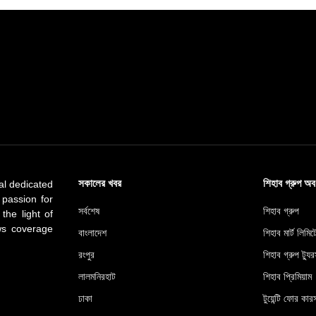
সকালের খবর
শিহাব গ্রুপ অ
al dedicated
 passion for
সর্বশেষ
শিহাব গ্রুপ
 the light of
ews coverage
বাংলাদেশ
শিহাব মার্ট লিমি
রংপুর
শিহাব গ্রুপ ট্যুর
লালমনিরহাট
শিহাব প্রিমিয়াম
ঢাকা
টুয়েন্টি ফোর কারস