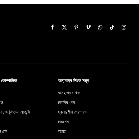
Facebook
X
Pinterest
Vimeo
WhatsApp
TikTok
Instag
(Twitter)
ব কোম্পানিজ
অন্য্যান্য লিংক সমূহ
আবহাওয়ার খবর
টেড
চাকরির খবর
স এন্ড ট্র্যাভেল এজেন্সি
স্কলারশীপ প্রোগ্রাম
বিজ্ঞাপন
 রেন্ট
আমরা