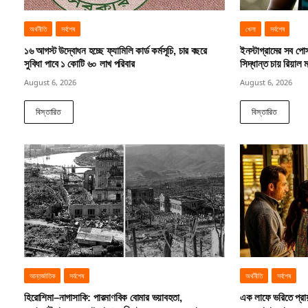
অর্থনীতি
সর্বশেষ
খেলা
সর্বশেষ
১৬ আগস্ট উদ্বোধন হচ্ছে ফ্যামিলি কার্ড কর্মসূচি, চার বছরে
ইনস্টাগ্রামের সব পোস্
সুবিধা পাবে ১ কোটি ৬০ লাখ পরিবার
সিদ্ধান্ত চায় রিয়াল ম
August 6, 2026
August 6, 2026
বিস্তারিত
বিস্তারিত
আন্তর্জাতিক
সর্বশেষ
অর্থনীতি
সর্বশেষ
হিরোশিমা–নাগাসাকি: পারমাণবিক বোমার ভয়াবহতা,
এক লাফে ভরিতে প্রা