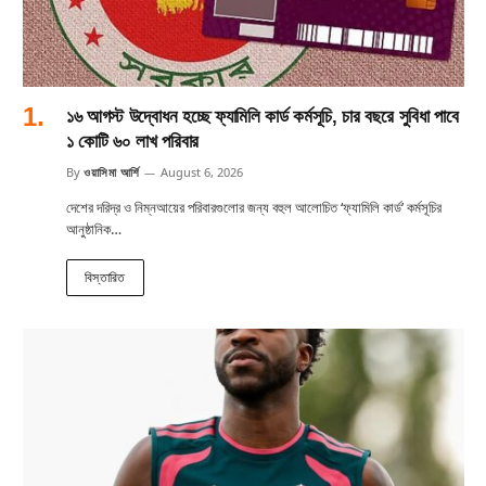
১৬ আগস্ট উদ্বোধন হচ্ছে ফ্যামিলি কার্ড কর্মসূচি, চার বছরে সুবিধা পাবে
১ কোটি ৬০ লাখ পরিবার
By
ওয়াসিমা আর্শি
August 6, 2026
দেশের দরিদ্র ও নিম্নআয়ের পরিবারগুলোর জন্য বহুল আলোচিত ‘ফ্যামিলি কার্ড’ কর্মসূচির
আনুষ্ঠানিক…
বিস্তারিত