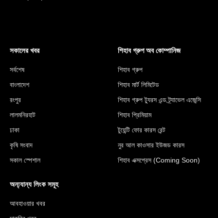
সকালের খবর
শিহাব গ্রুপ অব কোম্পানিজ
সর্বশেষ
শিহাব গ্রুপ
বাংলাদেশ
শিহাব মার্ট লিমিটেড
রংপুর
শিহাব গ্রুপ ট্যুরস এন্ড ট্র্যাভেল এজেন্সি
লালমনিরহাট
শিহাব প্রিমিয়াম
ঢাকা
টুয়েন্টি ফোর কারস রেন্ট
কৃষি সংবাদ
নুর আল কাওসার ইউজড কারস
সকাল স্পেশাল
শিহাব এক্সপ্রেস (Coming Soon)
অন্য্যান্য লিংক সমূহ
আবহাওয়ার খবর