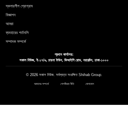
স্কলারশীপ প্রোগ্রাম
বিজ্ঞাপন
আমরা
ব্যবহারের শর্তাবলি
সম্পাদক সম্পর্কে
প্রধান কার্যালয়:
সকাল নিউজ, ই-১৭/৬, চায়না টাউন, ভিআইপি রোড, নয়াপল্টন, ঢাকা-১০০০
© 2026 সকাল নিউজ. সর্বস্বত্ত সংরক্ষিত
Shihab Group
.
আমাদের সম্পর্কে
গোপনীয়তা নীতি
যোগাযোগ