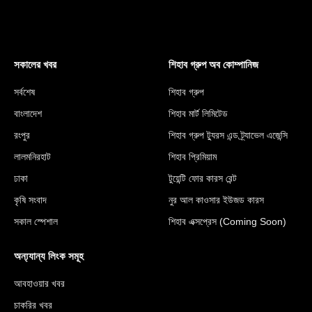
সকালের খবর
শিহাব গ্রুপ অব কোম্পানিজ
সর্বশেষ
শিহাব গ্রুপ
বাংলাদেশ
শিহাব মার্ট লিমিটেড
রংপুর
শিহাব গ্রুপ ট্যুরস এন্ড ট্র্যাভেল এজেন্সি
লালমনিরহাট
শিহাব প্রিমিয়াম
ঢাকা
টুয়েন্টি ফোর কারস রেন্ট
কৃষি সংবাদ
নুর আল কাওসার ইউজড কারস
সকাল স্পেশাল
শিহাব এক্সপ্রেস (Coming Soon)
অন্য্যান্য লিংক সমূহ
আবহাওয়ার খবর
চাকরির খবর