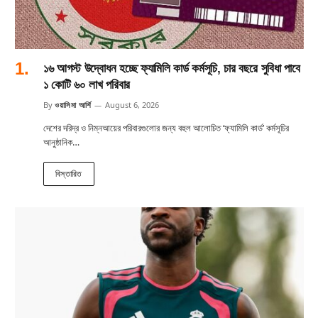
১৬ আগস্ট উদ্বোধন হচ্ছে ফ্যামিলি কার্ড কর্মসূচি, চার বছরে সুবিধা পাবে
১ কোটি ৬০ লাখ পরিবার
By
ওয়াসিমা আর্শি
August 6, 2026
দেশের দরিদ্র ও নিম্নআয়ের পরিবারগুলোর জন্য বহুল আলোচিত ‘ফ্যামিলি কার্ড’ কর্মসূচির
আনুষ্ঠানিক…
বিস্তারিত