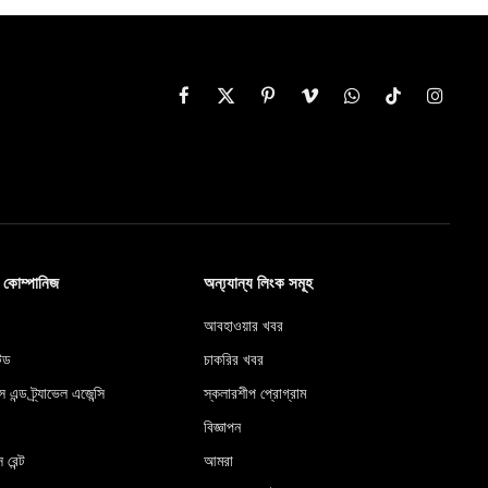
Facebook
X
Pinterest
Vimeo
WhatsApp
TikTok
Instag
(Twitter)
ব কোম্পানিজ
অন্য্যান্য লিংক সমূহ
আবহাওয়ার খবর
টেড
চাকরির খবর
স এন্ড ট্র্যাভেল এজেন্সি
স্কলারশীপ প্রোগ্রাম
বিজ্ঞাপন
 রেন্ট
আমরা