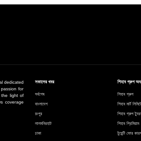
সকালের খবর
শিহাব গ্রুপ অ
al dedicated
 passion for
সর্বশেষ
শিহাব গ্রুপ
 the light of
ews coverage
বাংলাদেশ
শিহাব মার্ট লিমি
রংপুর
শিহাব গ্রুপ ট্যুর
লালমনিরহাট
শিহাব প্রিমিয়াম
ঢাকা
টুয়েন্টি ফোর কারস