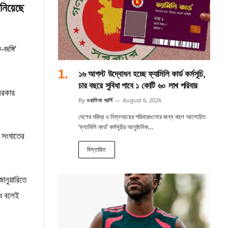
নিয়েছে
জঙ্গি’
১৬ আগস্ট উদ্বোধন হচ্ছে ফ্যামিলি কার্ড কর্মসূচি,
চার বছরে সুবিধা পাবে ১ কোটি ৬০ লাখ পরিবার
 সরকার
By
ওয়াসিমা আর্শি
August 6, 2026
দেশের দরিদ্র ও নিম্নআয়ের পরিবারগুলোর জন্য বহুল আলোচিত
‘ফ্যামিলি কার্ড’ কর্মসূচির আনুষ্ঠানিক…
ক সংঘাতের
বিস্তারিত
জানুয়ারিতে
ৈধ বলেই