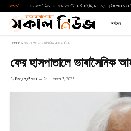
আপডেট
১৬ আগস্ট উদ্বোধন হচ্ছে ফ্যামিলি কার্ড কর্মসূচি, চার বছরে সুবিধা পাবে ১ ক
সর্বশেষ
Home
»
ফের হাসপাতালে ভাষাসৈনিক আহমদ রফিক
ফের হাসপাতালে ভাষাসৈনিক 
By
নিজস্ব প্রতিবেদক
September 7, 2025