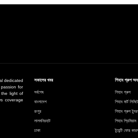
সকালের খবর
শিহাব গ্রুপ অ
al dedicated
 passion for
সর্বশেষ
শিহাব গ্রুপ
 the light of
ews coverage
বাংলাদেশ
শিহাব মার্ট লিমি
রংপুর
শিহাব গ্রুপ ট্যুর
লালমনিরহাট
শিহাব প্রিমিয়াম
ঢাকা
টুয়েন্টি ফোর কারস