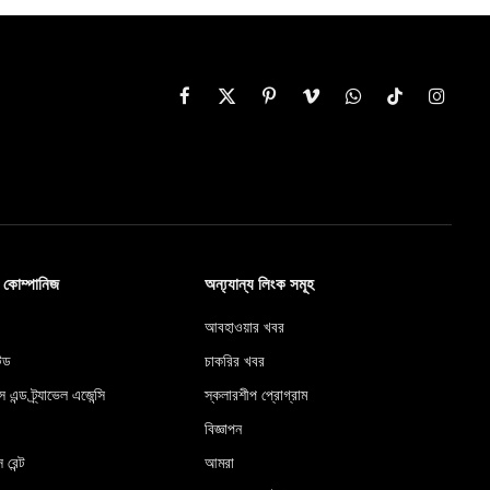
Facebook
X
Pinterest
Vimeo
WhatsApp
TikTok
Instag
(Twitter)
ব কোম্পানিজ
অন্য্যান্য লিংক সমূহ
আবহাওয়ার খবর
টেড
চাকরির খবর
স এন্ড ট্র্যাভেল এজেন্সি
স্কলারশীপ প্রোগ্রাম
বিজ্ঞাপন
 রেন্ট
আমরা