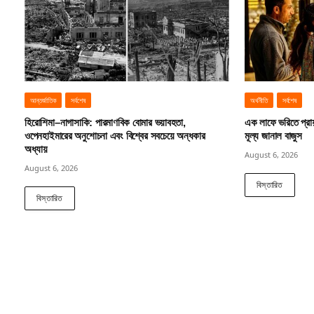
আন্তর্জাতিক
সর্বশেষ
অর্থনীতি
সর্বশেষ
হিরোশিমা–নাগাসাকি: পারমাণবিক বোমার ভয়াবহতা,
এক লাফে ভরিতে প্রা
ওপেনহাইমারের অনুশোচনা এবং বিশ্বের সবচেয়ে অন্ধকার
মূল্য জানাল বাজুস
অধ্যায়
August 6, 2026
August 6, 2026
বিস্তারিত
বিস্তারিত