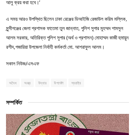
আলু ক্রয় করা হবে।’
এ সময় আরও উপস্থিত ছিলেন ঢাকা রেঞ্জের ডিআইজি রেজাউল করিম মল্লিক,
মুন্সীগঞ্জের জেলা প্রশাসক ফাতেমা তুল জান্নাত, পুলিশ সুপার মুহম্মদ শামসুল
আলম সরকার, অতিরিক্ত পুলিশ সুপার (অর্থ ও প্রশাসন) মোহাম্মদ কাজী হুমায়ুন
রশীদ,গজারিয়া উপজেলা নির্বাহী কর্মকর্তা মো. আশরাফুল আলম।
সকাল নিউজ/এসএফ
অবৈধ
অস্ত্র
উদ্ধার
উপদেষ্টা
স্বরাষ্ট্র
সম্পর্কিত