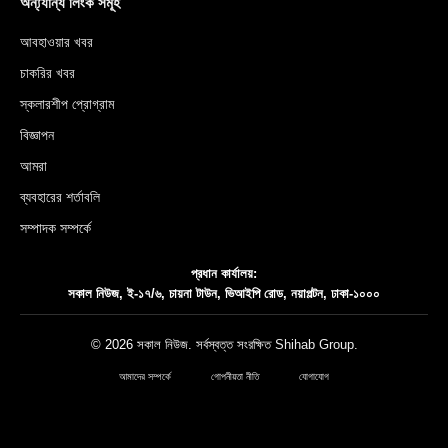
অন্য্যান্য লিংক সমূহ
আবহাওয়ার খবর
চাকরির খবর
স্কলারশীপ প্রোগ্রাম
বিজ্ঞাপন
আমরা
ব্যবহারের শর্তাবলি
সম্পাদক সম্পর্কে
প্রধান কার্যালয়:
সকাল নিউজ, ই-১৭/৬, চায়না টাউন, ভিআইপি রোড, নয়াপল্টন, ঢাকা-১০০০
© 2026 সকাল নিউজ. সর্বস্বত্ত সংরক্ষিত
Shihab Group
.
আমাদের সম্পর্কে
গোপনীয়তা নীতি
যোগাযোগ