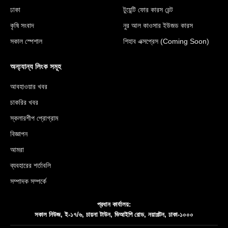
ঢাকা
টুয়েন্টি ফোর কারস রেন্ট
কৃষি সংবাদ
নুর আল কাওসার ইউজড কারস
সকাল স্পেশাল
শিহাব এক্সপ্রেস (Coming Soon)
অন্য্যান্য লিংক সমূহ
আবহাওয়ার খবর
চাকরির খবর
স্কলারশীপ প্রোগ্রাম
বিজ্ঞাপন
আমরা
ব্যবহারের শর্তাবলি
সম্পাদক সম্পর্কে
প্রধান কার্যালয়:
সকাল নিউজ, ই-১৭/৬, চায়না টাউন, ভিআইপি রোড, নয়াপল্টন, ঢাকা-১০০০