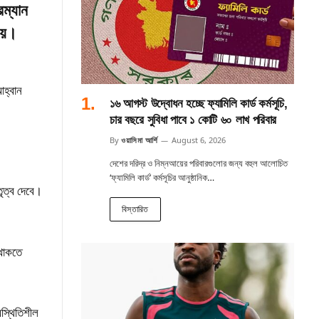
রম্যান
 নয়।
আহ্বান
১৬ আগস্ট উদ্বোধন হচ্ছে ফ্যামিলি কার্ড কর্মসূচি,
চার বছরে সুবিধা পাবে ১ কোটি ৬০ লাখ পরিবার
By
ওয়াসিমা আর্শি
August 6, 2026
দেশের দরিদ্র ও নিম্নআয়ের পরিবারগুলোর জন্য বহুল আলোচিত
‘ফ্যামিলি কার্ড’ কর্মসূচির আনুষ্ঠানিক…
ৃত্ব দেবে।
বিস্তারিত
 থাকতে
অস্থিতিশীল