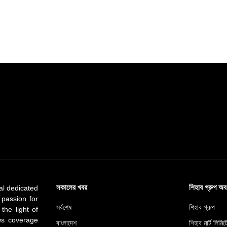
সকালের খবর
শিহাব গ্রুপ অ
al dedicated
 passion for
সর্বশেষ
শিহাব গ্রুপ
 the light of
ews coverage
বাংলাদেশ
শিহাব মার্ট লিমি