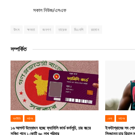
সকাল নিউজ/এসএফ
উৎস
ক্ষমতা
জনগণ
তারেক
বিএনপি
রহমান
সম্পর্কিত
অর্থনীতি
সর্বশেষ
খেলা
সর্বশেষ
১৬ আগস্ট উদ্বোধন হচ্ছে ফ্যামিলি কার্ড কর্মসূচি, চার বছরে
ইনস্টাগ্রামের সব পোস্
সুবিধা পাবে ১ কোটি ৬০ লাখ পরিবার
সিদ্ধান্ত চায় রিয়াল ম