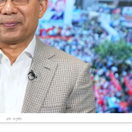
ছবি- সংগৃহীত