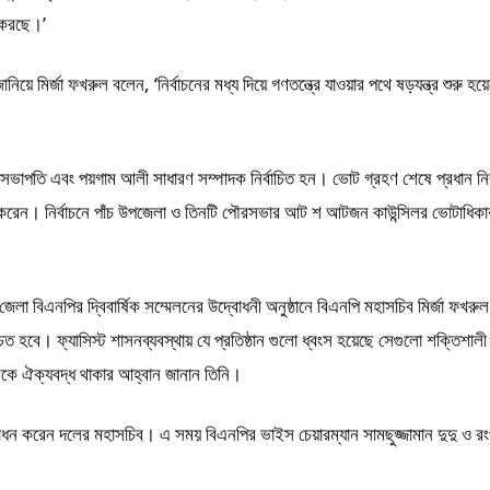
ত করছে।’
ানিয়ে মির্জা ফখরুল বলেন, ‘নির্বাচনের মধ্য দিয়ে গণতন্ত্রে যাওয়ার পথে ষড়যন্ত্র শুরু হ
ীন সভাপতি এবং পয়গাম আলী সাধারণ সম্পাদক নির্বাচিত হন। ভোট গ্রহণ শেষে প্রধান নির
ণা করেন। নির্বাচনে পাঁচ উপজেলা ও তিনটি পৌরসভার আট শ আটজন কাউন্সিলর ভোটাধিকা
েলা বিএনপির দ্বিবার্ষিক সম্মেলনের উদ্বোধনী অনুষ্ঠানে বিএনপি মহাসচিব মির্জা ফখর
ত হবে। ফ্যাসিস্ট শাসনব্যবস্থায় যে প্রতিষ্ঠান গুলো ধ্বংস হয়েছে সেগুলো শক্তিশাল
ে ঐক্যবদ্ধ থাকার আহ্বান জানান তিনি।
 করেন দলের মহাসচিব। এ সময় বিএনপির ভাইস চেয়ারম্যান সামছুজ্জামান দুদু ও রংপ