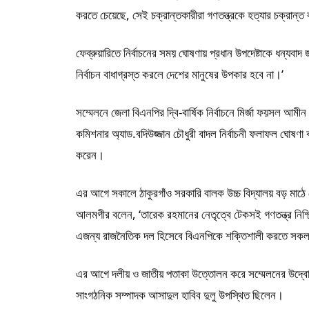
করতে চেয়েছে, সেই চক্রান্তকারীরা গণতন্ত্রকে হত্যার চক্রান্
ফেব্রুয়ারিতে নির্বাচনের সময় ঘোষণায় প্রধান উপদেষ্টাকে ধন্যবাদ জ
নির্বাচন বাধাগ্রস্ত করলে দেশের মানুষের উপকার হবে না।’
সম্মেলনে জেলা বিএনপির দ্বি-বার্ষিক নির্বাচনে মির্জা ফয়সল আম
কমিশনার অ্যাড.বদিউজ্জান চৌধুরী বাদল নির্বাচনী ফলাফল ঘোষ
করেন।
এর আগে সকালে ঠাকুরগাঁও সরকারি বালক উচ্চ বিদ্যালয় বড় মাঠে জ
আলমগীর বলেন, ‘তারেক রহমানের নেতৃত্বে টেকসই গণতন্ত্র নিশ্চি
এজন্য রাজনৈতিক দল হিসেবে বিএনপিকে শক্তিশালী করতে সকলক
এর আগে দলীয় ও জাতীয় পতাকা উত্তোলন করে সম্মেলনের উদ্বোধন
সাংগঠনিক সম্পাদক আসাদুল হাবিব দুলু উপস্থিত ছিলেন।