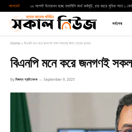
আপডেট
১৬ আগস্ট উদ্বোধন হচ্ছে ফ্যামিলি কার্ড কর্মসূচি, চার বছরে সুবিধা পাবে ১ ক
সর্বশেষ
Home
»
বিএনপি মনে করে জনগণই সকল ক্ষমতার উৎস: তারেক রহমান
বিএনপি মনে করে জনগণই সকল 
By
নিজস্ব প্রতিবেদক
September 9, 2025