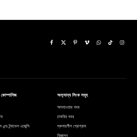
Facebook
X
Pinterest
Vimeo
WhatsApp
TikTok
Instag
(Twitter)
ব কোম্পানিজ
অন্য্যান্য লিংক সমূহ
আবহাওয়ার খবর
টেড
চাকরির খবর
স এন্ড ট্র্যাভেল এজেন্সি
স্কলারশীপ প্রোগ্রাম
বিজ্ঞাপন