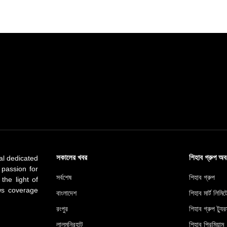
সকালের খবর
শিহাব গ্রুপ অ
al dedicated
 passion for
সর্বশেষ
শিহাব গ্রুপ
 the light of
ews coverage
বাংলাদেশ
শিহাব মার্ট লিমি
রংপুর
শিহাব গ্রুপ ট্যুর
লালমনিরহাট
শিহাব প্রিমিয়াম