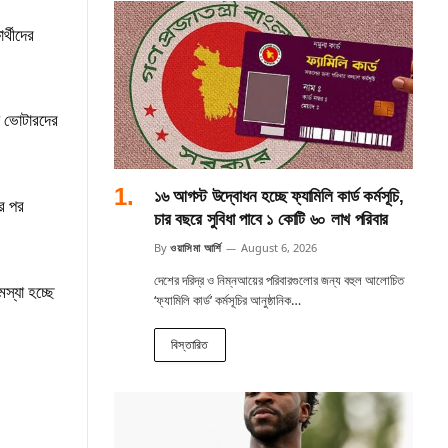
র্থীদের
থে ভোটারদের
১৬ আগস্ট উদ্বোধন হচ্ছে ফ্যামিলি কার্ড কর্মসূচি,
ার পর
চার বছরে সুবিধা পাবে ১ কোটি ৬০ লাখ পরিবার
By
ওয়াসিমা আর্শি
August 6, 2026
দেশের দরিদ্র ও নিম্নআয়ের পরিবারগুলোর জন্য বহুল আলোচিত
মস্যা হচ্ছে
‘ফ্যামিলি কার্ড’ কর্মসূচির আনুষ্ঠানিক…
বিস্তারিত