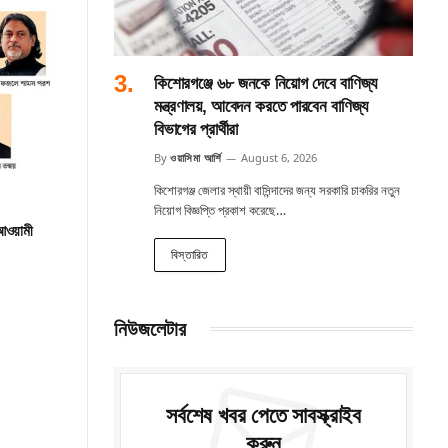
কিশোরগঞ্জে ৬৮ জনকে নিয়োগ দেবে বাণিজ্য
মন্ত্রণালয়, আবেদন করতে পারবেন বাণিজ্য
বিভাগের প্রার্থীরা
By
ওয়াসিমা আর্শি
August 6, 2026
কিশোরগঞ্জ জেলার স্থায়ী বাসিন্দাদের জন্য সরকারি চাকরির নতুন
নিয়োগ বিজ্ঞপ্তি প্রকাশ করেছে…
 আওয়ামী
বিস্তারিত
নিউজলেটার
সর্বশেষ খবর পেতে সাবস্ক্রাইব
করুন