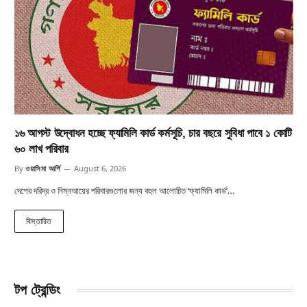
১৬ আগস্ট উদ্বোধন হচ্ছে ফ্যামিলি কার্ড কর্মসূচি, চার বছরে সুবিধা পাবে ১ কোটি
৬০ লাখ পরিবার
By
ওয়াসিমা আর্শি
August 6, 2026
দেশের দরিদ্র ও নিম্নআয়ের পরিবারগুলোর জন্য বহুল আলোচিত ‘ফ্যামিলি কার্ড’…
বিস্তারিত
টপ ট্রেন্ডিং