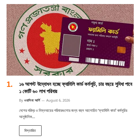
১৬ আগস্ট উদ্বোধন হচ্ছে ফ্যামিলি কার্ড কর্মসূচি, চার বছরে সুবিধা পাবে
১ কোটি ৬০ লাখ পরিবার
By
ওয়াসিমা আর্শি
August 6, 2026
দেশের দরিদ্র ও নিম্নআয়ের পরিবারগুলোর জন্য বহুল আলোচিত ‘ফ্যামিলি কার্ড’ কর্মসূচির
আনুষ্ঠানিক…
বিস্তারিত