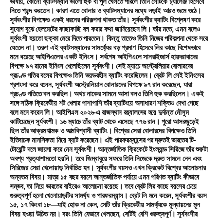
ভাষায়, কোনো ব্যাটসম্যান ভালো হুক বা পুল খেলতে পারলে তিনি সেটিকে চ্যালেঞ্জ হিসেবে
নিতে পছন্দ করতেন। কারণ এতে বোলার ও ব্যাটসম্যানের মধ্যে লড়াই আরও জমে ওঠে।
সূর্যবংশীর বিপক্ষেও একই ধরনের পরিকল্পনা থাকত তাঁর। সূর্যবংশীর ব্যাটিং বিশ্লেষণ করে
সুযোগ বুঝে হেলমেটের কাছাকাছি বল করার কথা জানিয়েছেন লি। তাঁর মতে, এমন বলেও
সূর্যবংশী হয়তো ছক্কা মেরে দিতে পারতেন। কিন্তু তাতেও তিনি নিজের পরিকল্পনা থেকে সরে
যেতেন না। তরুণ এই ব্যাটসম্যানের সামর্থ্যের বড় প্রমাণ হিসেবে লির কাছে বিশেষভাবে
মনে ধরেছে আইপিএলের একটি ইনিংস। সর্বশেষ আইপিএলে সানরাইজার্স হায়দরাবাদের
বিপক্ষে ৯৭ রানের ইনিংস খেলেছিলেন সূর্যবংশী। সেই ম্যাচে অস্ট্রেলিয়ার বোলারদের
প্রচণ্ড গতির বলের বিপক্ষেও তিনি ভয়ডরহীন ব্যাটিং করেছিলেন। ব্রেট লি সেই ইনিংসের
প্রশংসা করে বলেন, সূর্যবংশী অস্ট্রেলিয়ান বোলারদের বিপক্ষে ৯৭ রান করেছেন, যারা
প্রচণ্ড গতিতে বল করছিল। অথচ নাকের সামনে আসা বলও তিনি হুক করছিলেন। একই
সঙ্গে সঠিক ক্রিকেটীয় শট খেলার পাশাপাশি তাঁর ব্যাটিংয়ে অসাধারণ শক্তিও দেখা গেছে
বলে মনে করেন লি। আইপিএল ২০২৬-এ রাজস্থান রয়্যালসের হয়ে দুর্দান্ত মৌসুম
কাটিয়েছেন সূর্যবংশী। ১৬ ম্যাচে তাঁর ব্যাট থেকে এসেছে ৭৭৬ রান। পুরো আসরজুড়েই
ছিল তাঁর আক্রমণাত্মক ও আত্মবিশ্বাসী ব্যাটিং। বিশ্বের সেরা বোলারদের বিপক্ষেও তিনি
ইতিবাচক মানসিকতা নিয়ে ব্যাট করেছেন। এই পারফরম্যান্সের পর দ্রুতই ভারতের টি-
টোয়েন্টি দলে জায়গা করে নেন সূর্যবংশী। আন্তর্জাতিক ক্রিকেটে ইংল্যান্ড সিরিজে তাঁর শুরুটা
অবশ্য প্রত্যাশামতো হয়নি। তবে জিম্বাবুয়ে সফরে তিনি নিজেকে দ্রুত সামলে নেন এবং
সিরিজের সেরা খেলোয়াড় নির্বাচিত হন। সূর্যবংশীর বয়সও এখন ক্রিকেট বিশ্বের আলোচনার
অন্যতম বিষয়। মাত্র ১৫ বছর বয়সে আন্তর্জাতিক পর্যায়ে এমন পরিণত ব্যাটিং কীভাবে
সম্ভব, তা নিয়ে ভারতের বাইরেও আলোচনা রয়েছে। তবে ব্রেট লির কাছে বয়সের চেয়ে
গুরুত্বপূর্ণ হলো খেলোয়াড়টির সামর্থ্য ও পারফরম্যান্স। ব্রেট লি মনে করেন, সূর্যবংশীর বয়স
১৫, ১৭ কিংবা ১৮—যাই হোক না কেন, সেটি তাঁর ক্রিকেটীয় সামর্থ্যকে মূল্যায়নের মূল
বিষয় হওয়া উচিত নয়। বরং তিনি যেভাবে খেলছেন, সেটিই বেশি গুরুত্বপূর্ণ। সূর্যবংশীর