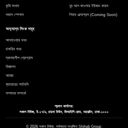
কৃষি সংবাদ
নুর আল কাওসার ইউজড কারস
সকাল স্পেশাল
শিহাব এক্সপ্রেস (Coming Soon)
অন্য্যান্য লিংক সমূহ
আবহাওয়ার খবর
চাকরির খবর
স্কলারশীপ প্রোগ্রাম
বিজ্ঞাপন
আমরা
ব্যবহারের শর্তাবলি
সম্পাদক সম্পর্কে
প্রধান কার্যালয়:
সকাল নিউজ, ই-১৭/৬, চায়না টাউন, ভিআইপি রোড, নয়াপল্টন, ঢাকা-১০০০
© 2026 সকাল নিউজ. সর্বস্বত্ত সংরক্ষিত
Shihab Group
.