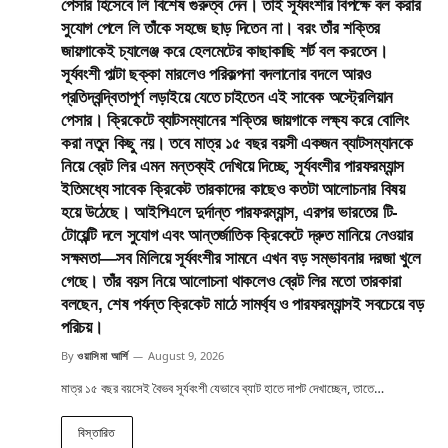
পেসার হিসেবে লি বিশেষ গুরুত্ব দেন। তাই সূর্যবংশীর বিপক্ষে বল করার
সুযোগ পেলে লি তাঁকে সহজে ছাড় দিতেন না। বরং তাঁর শক্তির
জায়গাকেই চ্যালেঞ্জ করে হেলমেটের কাছাকাছি শর্ট বল করতেন।
সূর্যবংশী পাল্টা ছক্কা মারলেও পরিকল্পনা বদলানোর বদলে আরও
প্রতিদ্বন্দ্বিতাপূর্ণ লড়াইয়ে যেতে চাইতেন এই সাবেক অস্ট্রেলিয়ান
পেসার। ক্রিকেটে ব্যাটসম্যানের শক্তির জায়গাকে লক্ষ্য করে বোলিং
করা নতুন কিছু নয়। তবে মাত্র ১৫ বছর বয়সী একজন ব্যাটসম্যানকে
নিয়ে ব্রেট লির এমন মন্তব্যই দেখিয়ে দিচ্ছে, সূর্যবংশীর পারফরম্যান্স
ইতিমধ্যে সাবেক ক্রিকেট তারকাদের কাছেও কতটা আলোচনার বিষয়
হয়ে উঠেছে। আইপিএলে দুর্দান্ত পারফরম্যান্স, এরপর ভারতের টি-
টোয়েন্টি দলে সুযোগ এবং আন্তর্জাতিক ক্রিকেটে দ্রুত মানিয়ে নেওয়ার
সক্ষমতা—সব মিলিয়ে সূর্যবংশীর সামনে এখন বড় সম্ভাবনার দরজা খুলে
গেছে। তাঁর বয়স নিয়ে আলোচনা থাকলেও ব্রেট লির মতো তারকারা
বলছেন, শেষ পর্যন্ত ক্রিকেট মাঠে সামর্থ্য ও পারফরম্যান্সই সবচেয়ে বড়
পরিচয়।
By
ওয়াসিমা আর্শি
August 9, 2026
মাত্র ১৫ বছর বয়সেই বৈভব সূর্যবংশী যেভাবে ব্যাট হাতে দাপট দেখাচ্ছেন, তাতে…
বিস্তারিত