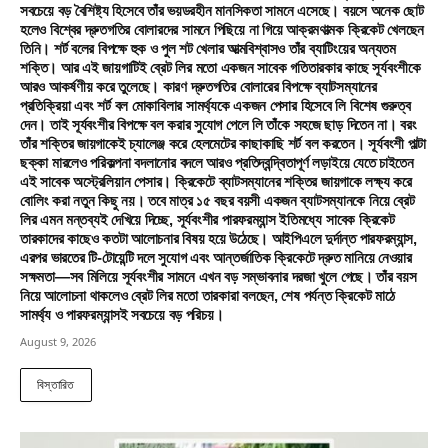
সবচেয়ে বড় বৈশিষ্ট্য হিসেবে তাঁর ভয়ডরহীন মানসিকতা সামনে এসেছে। বয়সে অনেক ছোট
হলেও বিশ্বের দ্রুতগতির বোলারদের সামনে পিছিয়ে না গিয়ে আক্রমণাত্মক ক্রিকেট খেলছেন
তিনি। শর্ট বলের বিপক্ষে হুক ও পুল শট খেলার আত্মবিশ্বাসও তাঁর ব্যাটিংয়ের অন্যতম
শক্তি। আর এই জায়গাটিই ব্রেট লির মতো একজন সাবেক গতিতারকার কাছে সূর্যবংশীকে
আরও আকর্ষণীয় করে তুলেছে। কারণ দ্রুতগতির বোলারের বিপক্ষে ব্যাটসম্যানের
প্রতিক্রিয়া এবং শর্ট বল মোকাবিলার সামর্থ্যকে একজন পেসার হিসেবে লি বিশেষ গুরুত্ব
দেন। তাই সূর্যবংশীর বিপক্ষে বল করার সুযোগ পেলে লি তাঁকে সহজে ছাড় দিতেন না। বরং
তাঁর শক্তির জায়গাকেই চ্যালেঞ্জ করে হেলমেটের কাছাকাছি শর্ট বল করতেন। সূর্যবংশী পাল্টা
ছক্কা মারলেও পরিকল্পনা বদলানোর বদলে আরও প্রতিদ্বন্দ্বিতাপূর্ণ লড়াইয়ে যেতে চাইতেন
এই সাবেক অস্ট্রেলিয়ান পেসার। ক্রিকেটে ব্যাটসম্যানের শক্তির জায়গাকে লক্ষ্য করে
বোলিং করা নতুন কিছু নয়। তবে মাত্র ১৫ বছর বয়সী একজন ব্যাটসম্যানকে নিয়ে ব্রেট
লির এমন মন্তব্যই দেখিয়ে দিচ্ছে, সূর্যবংশীর পারফরম্যান্স ইতিমধ্যে সাবেক ক্রিকেট
তারকাদের কাছেও কতটা আলোচনার বিষয় হয়ে উঠেছে। আইপিএলে দুর্দান্ত পারফরম্যান্স,
এরপর ভারতের টি-টোয়েন্টি দলে সুযোগ এবং আন্তর্জাতিক ক্রিকেটে দ্রুত মানিয়ে নেওয়ার
সক্ষমতা—সব মিলিয়ে সূর্যবংশীর সামনে এখন বড় সম্ভাবনার দরজা খুলে গেছে। তাঁর বয়স
নিয়ে আলোচনা থাকলেও ব্রেট লির মতো তারকারা বলছেন, শেষ পর্যন্ত ক্রিকেট মাঠে
সামর্থ্য ও পারফরম্যান্সই সবচেয়ে বড় পরিচয়।
August 9, 2026
বিস্তারিত