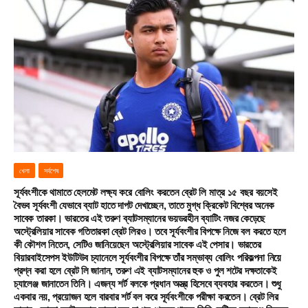
খেলা
সর্বশেষ
সূর্যবংশীকে থামাতে হেলমেট লক্ষ্য করে বোলিং করতেন ব্রেট লি মাত্র ১৫ বছর বয়সেই
বৈভব সূর্যবংশী যেভাবে ব্যাট হাতে দাপট দেখাচ্ছেন, তাতে মুগ্ধ ক্রিকেট বিশ্বের অনেক
সাবেক তারকা। ভারতের এই তরুণ ব্যাটসম্যানের ভয়ডরহীন ব্যাটিং নজর কেড়েছে
অস্ট্রেলিয়ার সাবেক গতিতারকা ব্রেট লিরও। তবে সূর্যবংশীর বিপক্ষে নিজে বল করতে হলে
কী কৌশল নিতেন, সেটিও জানিয়েছেন অস্ট্রেলিয়ার সাবেক এই পেসার। ভারতের
বিয়ারবাইসেপস ইউটিউব চ্যানেলে সূর্যবংশীর বিপক্ষে তাঁর সম্ভাব্য বোলিং পরিকল্পনা নিয়ে
প্রশ্ন করা হলে ব্রেট লি জানান, তরুণ এই ব্যাটসম্যানের হুক ও পুল শটের দক্ষতাকেই
চ্যালেঞ্জ জানাতেন তিনি। এজন্য শর্ট বলকে প্রধান অস্ত্র হিসেবে ব্যবহার করতেন। শুধু
একবার নয়, প্রয়োজন হলে বারবার শর্ট বল করে সূর্যবংশীকে পরীক্ষা করতেন। ব্রেট লির