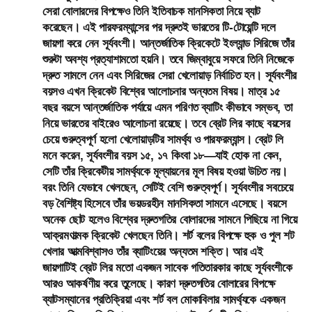
সেরা বোলারদের বিপক্ষেও তিনি ইতিবাচক মানসিকতা নিয়ে ব্যাট
করেছেন। এই পারফরম্যান্সের পর দ্রুতই ভারতের টি-টোয়েন্টি দলে
জায়গা করে নেন সূর্যবংশী। আন্তর্জাতিক ক্রিকেটে ইংল্যান্ড সিরিজে তাঁর
শুরুটা অবশ্য প্রত্যাশামতো হয়নি। তবে জিম্বাবুয়ে সফরে তিনি নিজেকে
দ্রুত সামলে নেন এবং সিরিজের সেরা খেলোয়াড় নির্বাচিত হন। সূর্যবংশীর
বয়সও এখন ক্রিকেট বিশ্বের আলোচনার অন্যতম বিষয়। মাত্র ১৫
বছর বয়সে আন্তর্জাতিক পর্যায়ে এমন পরিণত ব্যাটিং কীভাবে সম্ভব, তা
নিয়ে ভারতের বাইরেও আলোচনা রয়েছে। তবে ব্রেট লির কাছে বয়সের
চেয়ে গুরুত্বপূর্ণ হলো খেলোয়াড়টির সামর্থ্য ও পারফরম্যান্স। ব্রেট লি
মনে করেন, সূর্যবংশীর বয়স ১৫, ১৭ কিংবা ১৮—যাই হোক না কেন,
সেটি তাঁর ক্রিকেটীয় সামর্থ্যকে মূল্যায়নের মূল বিষয় হওয়া উচিত নয়।
বরং তিনি যেভাবে খেলছেন, সেটিই বেশি গুরুত্বপূর্ণ। সূর্যবংশীর সবচেয়ে
বড় বৈশিষ্ট্য হিসেবে তাঁর ভয়ডরহীন মানসিকতা সামনে এসেছে। বয়সে
অনেক ছোট হলেও বিশ্বের দ্রুতগতির বোলারদের সামনে পিছিয়ে না গিয়ে
আক্রমণাত্মক ক্রিকেট খেলছেন তিনি। শর্ট বলের বিপক্ষে হুক ও পুল শট
খেলার আত্মবিশ্বাসও তাঁর ব্যাটিংয়ের অন্যতম শক্তি। আর এই
জায়গাটিই ব্রেট লির মতো একজন সাবেক গতিতারকার কাছে সূর্যবংশীকে
আরও আকর্ষণীয় করে তুলেছে। কারণ দ্রুতগতির বোলারের বিপক্ষে
ব্যাটসম্যানের প্রতিক্রিয়া এবং শর্ট বল মোকাবিলার সামর্থ্যকে একজন