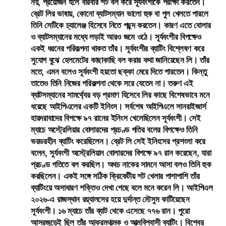
নয়, প্রয়োজন হলে বারবার শর্ট বল করে সূর্যবংশীকে পরীক্ষা করতেন।
ব্রেট লির ভাষায়, কোনো ব্যাটসম্যান ভালো হুক বা পুল খেলতে পারলে
তিনি সেটিকে চ্যালেঞ্জ হিসেবে নিতে পছন্দ করতেন। কারণ এতে বোলার
ও ব্যাটসম্যানের মধ্যে লড়াই আরও জমে ওঠে। সূর্যবংশীর বিপক্ষেও
একই ধরনের পরিকল্পনা থাকত তাঁর। সূর্যবংশীর ব্যাটিং বিশ্লেষণ করে
সুযোগ বুঝে হেলমেটের কাছাকাছি বল করার কথা জানিয়েছেন লি। তাঁর
মতে, এমন বলেও সূর্যবংশী হয়তো ছক্কা মেরে দিতে পারতেন। কিন্তু
তাতেও তিনি নিজের পরিকল্পনা থেকে সরে যেতেন না। তরুণ এই
ব্যাটসম্যানের সামর্থ্যের বড় প্রমাণ হিসেবে লির কাছে বিশেষভাবে মনে
ধরেছে আইপিএলের একটি ইনিংস। সর্বশেষ আইপিএলে সানরাইজার্স
হায়দরাবাদের বিপক্ষে ৯৭ রানের ইনিংস খেলেছিলেন সূর্যবংশী। সেই
ম্যাচে অস্ট্রেলিয়ার বোলারদের প্রচণ্ড গতির বলের বিপক্ষেও তিনি
ভয়ডরহীন ব্যাটিং করেছিলেন। ব্রেট লি সেই ইনিংসের প্রশংসা করে
বলেন, সূর্যবংশী অস্ট্রেলিয়ান বোলারদের বিপক্ষে ৯৭ রান করেছেন, যারা
প্রচণ্ড গতিতে বল করছিল। অথচ নাকের সামনে আসা বলও তিনি হুক
করছিলেন। একই সঙ্গে সঠিক ক্রিকেটীয় শট খেলার পাশাপাশি তাঁর
ব্যাটিংয়ে অসাধারণ শক্তিও দেখা গেছে বলে মনে করেন লি। আইপিএল
২০২৬-এ রাজস্থান রয়্যালসের হয়ে দুর্দান্ত মৌসুম কাটিয়েছেন
সূর্যবংশী। ১৬ ম্যাচে তাঁর ব্যাট থেকে এসেছে ৭৭৬ রান। পুরো
আসরজুড়েই ছিল তাঁর আক্রমণাত্মক ও আত্মবিশ্বাসী ব্যাটিং। বিশ্বের