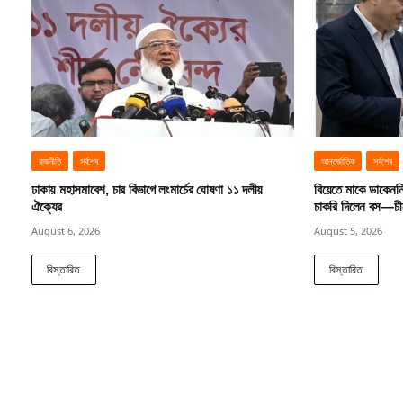
রাজনীতি
সর্বশেষ
আন্তর্জাতিক
সর্বশেষ
ঢাকায় মহাসমাবেশ, চার বিভাগে লংমার্চের ঘোষণা ১১ দলীয়
বিয়েতে মাকে ডাকেনন
ঐক্যের
চাকরি দিলেন বস—চীনে
August 6, 2026
August 5, 2026
বিস্তারিত
বিস্তারিত