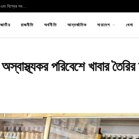
হিরোশিমা–নাগাসাকি: পারমাণবিক বোমার ভয়াবহতা, ওপেনহাইমারের অনুশোচনা এবং বিশ্বের সবচেয়ে অন্ধকার অধ্যায়
জাতীয়
রাজনীতি
অর্থনীতি
আন্তর্জাতিক
সারাদেশ
খেলা
অস্বাস্থ্যকর পরিবেশে খাবার তৈরির 