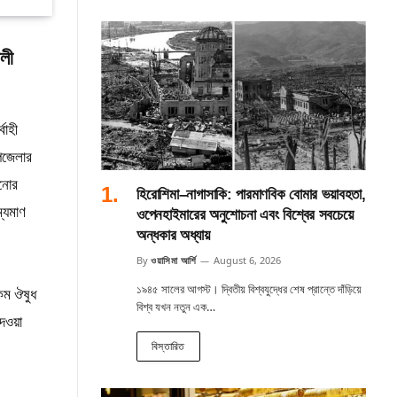
আলী
বাহী
উপজেলার
ানোর
হিরোশিমা–নাগাসাকি: পারমাণবিক বোমার ভয়াবহতা,
্যমাণ
ওপেনহাইমারের অনুশোচনা এবং বিশ্বের সবচেয়ে
অন্ধকার অধ্যায়
By
ওয়াসিমা আর্শি
August 6, 2026
১৯৪৫ সালের আগস্ট। দ্বিতীয় বিশ্বযুদ্ধের শেষ প্রান্তে দাঁড়িয়ে
কম ঔষুধ
বিশ্ব যখন নতুন এক…
দেওয়া
বিস্তারিত