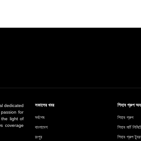
সকালের খবর
শিহাব গ্রুপ অ
al dedicated
 passion for
সর্বশেষ
শিহাব গ্রুপ
 the light of
ews coverage
বাংলাদেশ
শিহাব মার্ট লিমি
রংপুর
শিহাব গ্রুপ ট্যুর