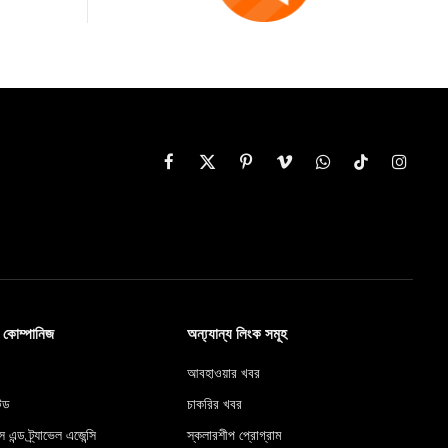
Facebook
X
Pinterest
Vimeo
WhatsApp
TikTok
Instag
(Twitter)
ব কোম্পানিজ
অন্য্যান্য লিংক সমূহ
আবহাওয়ার খবর
টেড
চাকরির খবর
স এন্ড ট্র্যাভেল এজেন্সি
স্কলারশীপ প্রোগ্রাম