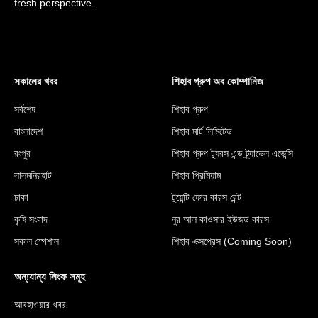
fresh perspective.
সকালের খবর
শিহাব গ্রুপ অব কোম্পানিজ
সর্বশেষ
শিহাব গ্রুপ
বাংলাদেশ
শিহাব মার্ট লিমিটেড
রংপুর
শিহাব গ্রুপ ট্যুরস এন্ড ট্র্যাভেল এজেন্সি
লালমনিরহাট
শিহাব প্রিমিয়াম
ঢাকা
টুয়েন্টি ফোর কারস রেন্ট
কৃষি সংবাদ
নুর আল কাওসার ইউজড কারস
সকাল স্পেশাল
শিহাব এক্সপ্রেস (Coming Soon)
অন্য্যান্য লিংক সমূহ
আবহাওয়ার খবর