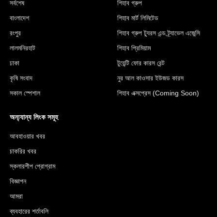
সর্বশেষ
শিহাব গ্রুপ
বাংলাদেশ
শিহাব মার্ট লিমিটেড
রংপুর
শিহাব গ্রুপ ট্যুরস এন্ড ট্র্যাভেল এজেন্সি
লালমনিরহাট
শিহাব প্রিমিয়াম
ঢাকা
টুয়েন্টি ফোর কারস রেন্ট
কৃষি সংবাদ
নুর আল কাওসার ইউজড কারস
সকাল স্পেশাল
শিহাব এক্সপ্রেস (Coming Soon)
অন্য্যান্য লিংক সমূহ
আবহাওয়ার খবর
চাকরির খবর
স্কলারশীপ প্রোগ্রাম
বিজ্ঞাপন
আমরা
ব্যবহারের শর্তাবলি