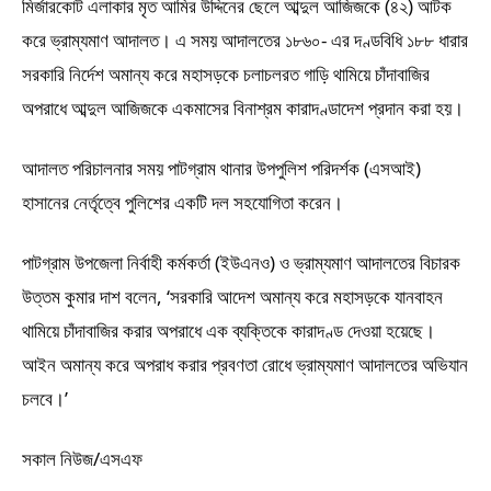
মির্জারকোট এলাকার মৃত আমির উদ্দিনের ছেলে আব্দুল আজিজকে (৪২) আটক
করে ভ্রাম্যমাণ আদালত। এ সময় আদালতের ১৮৬০- এর দণ্ডবিধি ১৮৮ ধারার
সরকারি নির্দেশ অমান্য করে মহাসড়কে চলাচলরত গাড়ি থামিয়ে চাঁদাবাজির
অপরাধে আব্দুল আজিজকে একমাসের বিনাশ্রম কারাদণ্ডাদেশ প্রদান করা হয়।
আদালত পরিচালনার সময় পাটগ্রাম থানার উপপুলিশ পরিদর্শক (এসআই)
হাসানের নের্তৃত্বে পুলিশের একটি দল সহযোগিতা করেন।
পাটগ্রাম উপজেলা নির্বাহী কর্মকর্তা (ইউএনও) ও ভ্রাম্যমাণ আদালতের বিচারক
উত্তম কুমার দাশ বলেন, ‘সরকারি আদেশ অমান্য করে মহাসড়কে যানবাহন
থামিয়ে চাঁদাবাজির করার অপরাধে এক ব্যক্তিকে কারাদণ্ড দেওয়া হয়েছে।
আইন অমান্য করে অপরাধ করার প্রবণতা রোধে ভ্রাম্যমাণ আদালতের অভিযান
চলবে।’
সকাল নিউজ/এসএফ