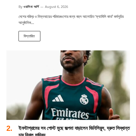
By
ওয়াসিমা আর্শি
August 6, 2026
দেশের দরিদ্র ও নিম্নআয়ের পরিবারগুলোর জন্য বহুল আলোচিত ‘ফ্যামিলি কার্ড’ কর্মসূচির
আনুষ্ঠানিক…
বিস্তারিত
ইনস্টাগ্রামের সব পোস্ট মুছে জল্পনা বাড়ালেন ভিনিসিয়ুস, দ্রুত সিদ্ধান্ত
চায় রিয়াল মাদ্রিদ