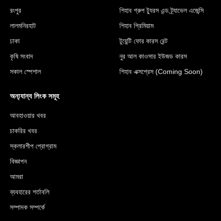
রংপুর
শিহাব গ্রুপ ট্যুরস এন্ড ট্র্যাভেল এজেন্সি
লালমনিরহাট
শিহাব প্রিমিয়াম
ঢাকা
টুয়েন্টি ফোর কারস রেন্ট
কৃষি সংবাদ
নুর আল কাওসার ইউজড কারস
সকাল স্পেশাল
শিহাব এক্সপ্রেস (Coming Soon)
অন্য্যান্য লিংক সমূহ
আবহাওয়ার খবর
চাকরির খবর
স্কলারশীপ প্রোগ্রাম
বিজ্ঞাপন
আমরা
ব্যবহারের শর্তাবলি
সম্পাদক সম্পর্কে