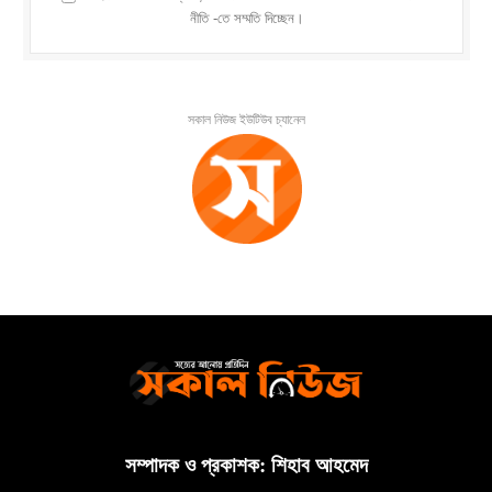
নীতি -তে সম্মতি দিচ্ছেন।
সকাল নিউজ ইউটিউব চ্যানেল
সম্পাদক ও প্রকাশক: শিহাব আহমেদ