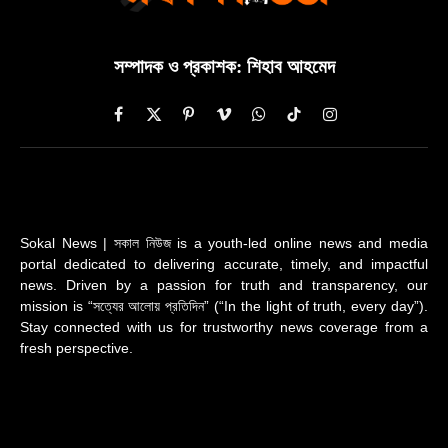
সম্পাদক ও প্রকাশক: শিহাব আহমেদ
Facebook
X
Pinterest
Vimeo
WhatsApp
TikTok
Instagram
(Twitter)
Sokal News | সকাল নিউজ is a youth-led online news and media
portal dedicated to delivering accurate, timely, and impactful
news. Driven by a passion for truth and transparency, our
mission is “সত্যের আলোয় প্রতিদিন” (“In the light of truth, every day”).
Stay connected with us for trustworthy news coverage from a
fresh perspective.