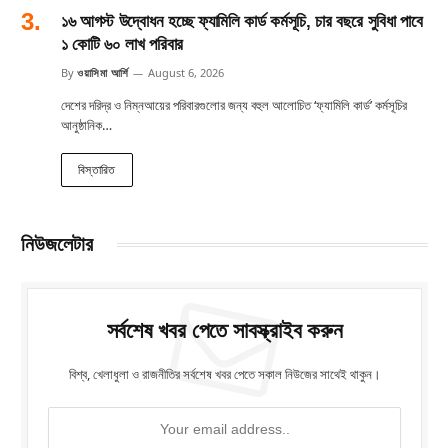
১৬ আগস্ট উদ্বোধন হচ্ছে ফ্যামিলি কার্ড কর্মসূচি, চার বছরে সুবিধা পাবে
১ কোটি ৬০ লাখ পরিবার
By
ওয়াসিমা আর্শি
August 6, 2026
দেশের দরিদ্র ও নিম্নআয়ের পরিবারগুলোর জন্য বহুল আলোচিত ‘ফ্যামিলি কার্ড’ কর্মসূচির
আনুষ্ঠানিক…
বিস্তারিত
নিউজলেটার
সর্বশেষ খবর পেতে সাবস্ক্রাইব করুন
বিশ্ব, খেলাধুলা ও রাজনীতির সর্বশেষ খবর পেতে সকাল নিউজের সাথেই থাকুন।