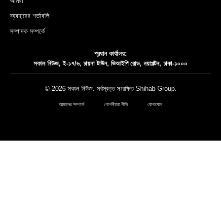
আমরা
ব্যবহারের শর্তাবলি
সম্পাদক সম্পর্কে
প্রধান কার্যালয়:
সকাল নিউজ, ই-১৭/৬, চায়না টাউন, ভিআইপি রোড, নয়াপল্টন, ঢাকা-১০০০
© 2026 সকাল নিউজ. সর্বস্বত্ত সংরক্ষিত
Shihab Group
.
আমাদের সম্পর্কে
গোপনীয়তা নীতি
যোগাযোগ