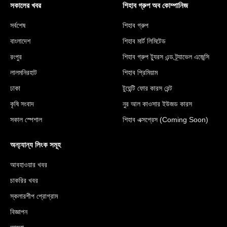
সকালের খবর
শিহাব গ্রুপ অব কোম্পানিজ
সর্বশেষ
শিহাব গ্রুপ
বাংলাদেশ
শিহাব মার্ট লিমিটেড
রংপুর
শিহাব গ্রুপ ট্যুরস এন্ড ট্র্যাভেল এজেন্সি
লালমনিরহাট
শিহাব প্রিমিয়াম
ঢাকা
টুয়েন্টি ফোর কারস রেন্ট
কৃষি সংবাদ
নুর আল কাওসার ইউজড কারস
সকাল স্পেশাল
শিহাব এক্সপ্রেস (Coming Soon)
অন্য্যান্য লিংক সমূহ
আবহাওয়ার খবর
চাকরির খবর
স্কলারশীপ প্রোগ্রাম
বিজ্ঞাপন