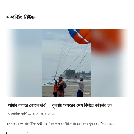
সম্পর্কিত নিউজ
‘আমার বাবারে কোলে দাও’—খুলনায় অক্ষরের শেষ বিদায়ে কান্নার ঢল
By
ওয়াসিমা আর্শি
August 3, 2026
কক্সবাজারে প্যারাসেইলিং দুর্ঘটনায় নিহত অক্ষর শৌভিক রায়ের মরদেহ খুলনায় পৌঁছানোর…