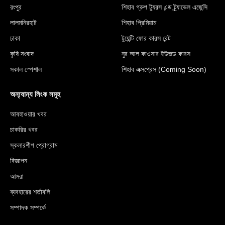
রংপুর
শিহাব গ্রুপ ট্যুরস এন্ড ট্র্যাভেল এজেন্সি
লালমনিরহাট
শিহাব প্রিমিয়াম
ঢাকা
টুয়েন্টি ফোর কারস রেন্ট
কৃষি সংবাদ
নুর আল কাওসার ইউজড কারস
সকাল স্পেশাল
শিহাব এক্সপ্রেস (Coming Soon)
অন্য্যান্য লিংক সমূহ
আবহাওয়ার খবর
চাকরির খবর
স্কলারশীপ প্রোগ্রাম
বিজ্ঞাপন
আমরা
ব্যবহারের শর্তাবলি
সম্পাদক সম্পর্কে