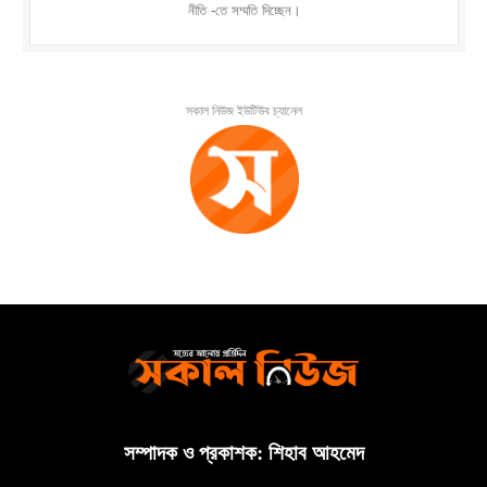
নীতি -তে সম্মতি দিচ্ছেন।
সকাল নিউজ ইউটিউব চ্যানেল
সম্পাদক ও প্রকাশক: শিহাব আহমেদ