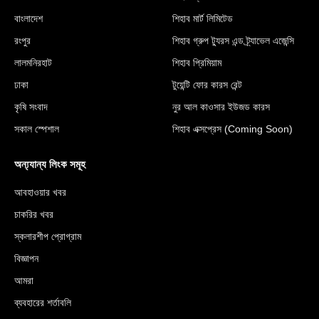
বাংলাদেশ
শিহাব মার্ট লিমিটেড
রংপুর
শিহাব গ্রুপ ট্যুরস এন্ড ট্র্যাভেল এজেন্সি
লালমনিরহাট
শিহাব প্রিমিয়াম
ঢাকা
টুয়েন্টি ফোর কারস রেন্ট
কৃষি সংবাদ
নুর আল কাওসার ইউজড কারস
সকাল স্পেশাল
শিহাব এক্সপ্রেস (Coming Soon)
অন্য্যান্য লিংক সমূহ
আবহাওয়ার খবর
চাকরির খবর
স্কলারশীপ প্রোগ্রাম
বিজ্ঞাপন
আমরা
ব্যবহারের শর্তাবলি