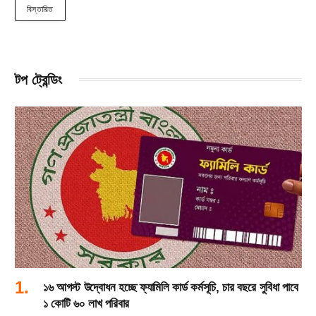
বিস্তারিত
টপ ট্রেন্ডিং
১৬ আগস্ট উদ্বোধন হচ্ছে ফ্যামিলি কার্ড কর্মসূচি, চার বছরে সুবিধা পাবে
১ কোটি ৬০ লাখ পরিবার