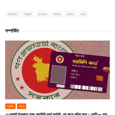
অভিযোগ
কারচুপি
ছাত্রদল
জাকসু
নির্বাচন
বর্জন
সম্পর্কিত
অর্থনীতি
সর্বশেষ
১৬ আগস্ট উদ্বোধন হচ্ছে ফ্যামিলি কার্ড কর্মসূচি, চার বছরে সুবিধা পাবে ১ কোটি ৬০ লাখ