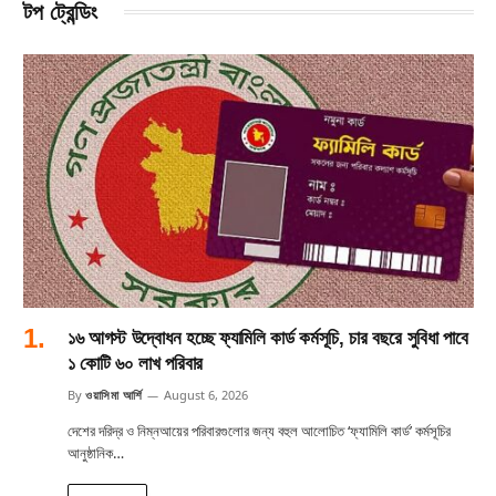
টপ ট্রেন্ডিং
১৬ আগস্ট উদ্বোধন হচ্ছে ফ্যামিলি কার্ড কর্মসূচি, চার বছরে সুবিধা পাবে
১ কোটি ৬০ লাখ পরিবার
By
ওয়াসিমা আর্শি
August 6, 2026
দেশের দরিদ্র ও নিম্নআয়ের পরিবারগুলোর জন্য বহুল আলোচিত ‘ফ্যামিলি কার্ড’ কর্মসূচির
আনুষ্ঠানিক…