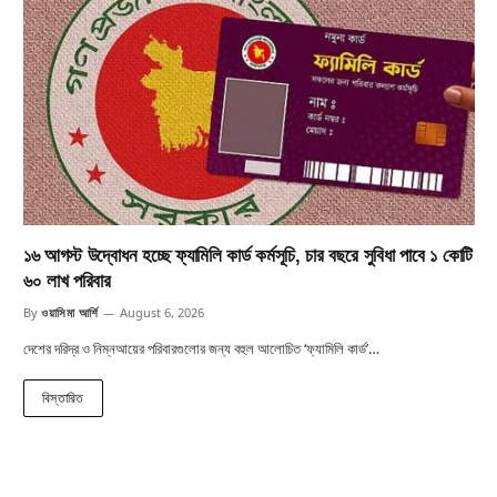
১৬ আগস্ট উদ্বোধন হচ্ছে ফ্যামিলি কার্ড কর্মসূচি, চার বছরে সুবিধা পাবে ১ কোটি
৬০ লাখ পরিবার
By
ওয়াসিমা আর্শি
August 6, 2026
দেশের দরিদ্র ও নিম্নআয়ের পরিবারগুলোর জন্য বহুল আলোচিত ‘ফ্যামিলি কার্ড’…
বিস্তারিত