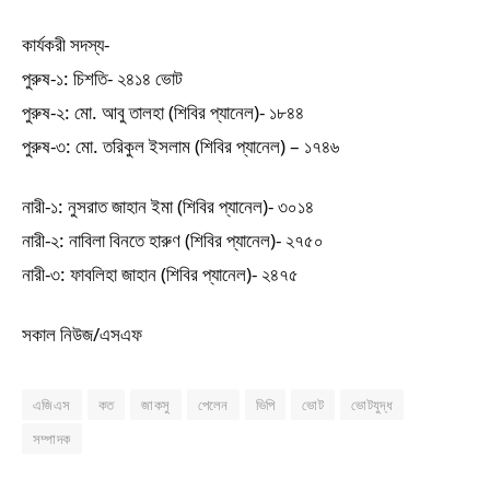
কার্যকরী সদস্য-
পুরুষ-১: চিশতি- ২৪১৪ ভোট
পুরুষ-২: মো. আবু তালহা (শিবির প্যানেল)- ১৮৪৪
পুরুষ-৩: মো. তরিকুল ইসলাম (শিবির প্যানেল) – ১৭৪৬
নারী-১: নুসরাত জাহান ইমা (শিবির প্যানেল)- ৩০১৪
নারী-২: নাবিলা বিনতে হারুণ (শিবির প্যানেল)- ২৭৫০
নারী-৩: ফাবলিহা জাহান (শিবির প্যানেল)- ২৪৭৫
সকাল নিউজ/এসএফ
এজিএস
কত
জাকসু
পেলেন
ভিপি
ভোট
ভোটযুদ্ধ
সম্পাদক