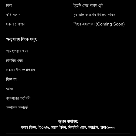
ঢাকা
টুয়েন্টি ফোর কারস রেন্ট
কৃষি সংবাদ
নুর আল কাওসার ইউজড কারস
সকাল স্পেশাল
শিহাব এক্সপ্রেস (Coming Soon)
অন্য্যান্য লিংক সমূহ
আবহাওয়ার খবর
চাকরির খবর
স্কলারশীপ প্রোগ্রাম
বিজ্ঞাপন
আমরা
ব্যবহারের শর্তাবলি
সম্পাদক সম্পর্কে
প্রধান কার্যালয়:
সকাল নিউজ, ই-১৭/৬, চায়না টাউন, ভিআইপি রোড, নয়াপল্টন, ঢাকা-১০০০