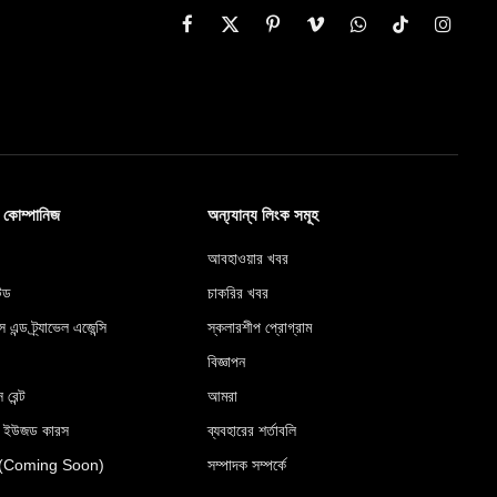
Facebook
X
Pinterest
Vimeo
WhatsApp
TikTok
Instag
(Twitter)
ব কোম্পানিজ
অন্য্যান্য লিংক সমূহ
আবহাওয়ার খবর
টেড
চাকরির খবর
স এন্ড ট্র্যাভেল এজেন্সি
স্কলারশীপ প্রোগ্রাম
বিজ্ঞাপন
 রেন্ট
আমরা
র ইউজড কারস
ব্যবহারের শর্তাবলি
রেস (Coming Soon)
সম্পাদক সম্পর্কে