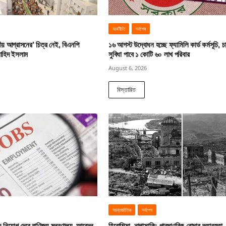
অর্থনীতি
সর্বশেষ
ীয় আগ্রাসনের’ চিত্র নেই, বিএনপি
১৬ আগস্ট উদ্বোধন হচ্ছে ফ্যামিলি কার্ড কর্মসূচি, চ
নাহিদ ইসলাম
সুবিধা পাবে ১ কোটি ৬০ লাখ পরিবার
August 6, 2026
বিস্তারিত
আন্তর্জাতিক
সর্বশেষ
নিয়োগ দেবে বাণিজ্য মন্ত্রণালয়, আবেদন
হিরোশিমা–নাগাসাকি: পারমাণবিক বোমার ভয়াবহতা,