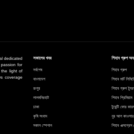
সকালের খবর
শিহাব গ্রুপ অ
al dedicated
 passion for
সর্বশেষ
শিহাব গ্রুপ
 the light of
ews coverage
বাংলাদেশ
শিহাব মার্ট লিমি
রংপুর
শিহাব গ্রুপ ট্যুর
লালমনিরহাট
শিহাব প্রিমিয়াম
ঢাকা
টুয়েন্টি ফোর কারস
কৃষি সংবাদ
নুর আল কাওসা
সকাল স্পেশাল
শিহাব এক্সপ্