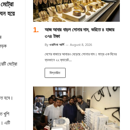
মেট্রো
যেন হয়ে
আজ আবার বাড়ল সোনার দাম, ভরিতে ৪ হাজার
র
৩৭৪ টাকা
 সড়ক
By
ওয়াসিমা আর্শি
August 8, 2026
দেশের বাজারে আবারও বেড়েছে সোনার দাম। মাত্র এক দিনের
ব্যবধানে ২২ ক্যারেট…
ছয়টি মেট্রো
বিস্তারিত
িণত হবে।
ে খুশি
া। এটি