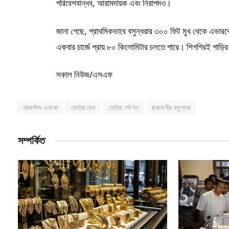
পরিবেশবান্ধব, আরামদায়ক এবং নিরাপদও।
জানা গেছে, প্রাথমিকভাবে বসুন্ধরার ৩০০ ফিট মুখ থেকে এভারকেয়
একবার চার্জে প্রায় ৮০ কিলোমিটার চলতে পারে। শিগগিরই গাড়ি
সকাল নিউজ/এসএফ
আবাসিক এলাকা
মেট্রো রেল
মেট্রো স্টেশন
রাজধানীর বসুন্ধরা
সম্পর্কিত