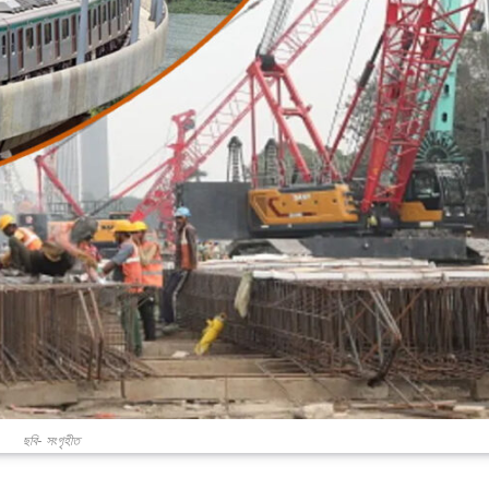
ছবি- সংগৃহীত