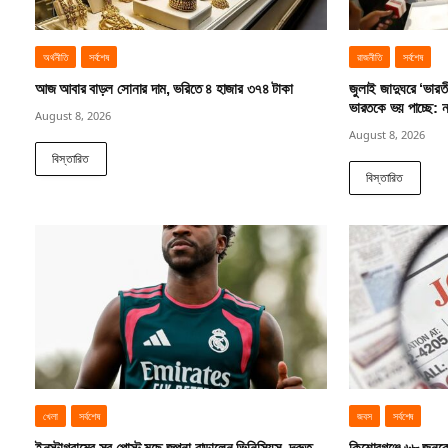
অর্থনীতি
সর্বশেষ
রাজনীতি
সর্বশেষ
আজ আবার বাড়ল সোনার দাম, ভরিতে ৪ হাজার ৩৭৪ টাকা
জুলাই জাদুঘরে ‘ভারত
ভারতকে ভয় পাচ্ছে: 
August 8, 2026
August 8, 2026
বিস্তারিত
বিস্তারিত
খেলা
সর্বশেষ
জবস
সর্বশেষ
ইনস্টাগ্রামের সব পোস্ট মুছে জল্পনা বাড়ালেন ভিনিসিয়ুস, দ্রুত
কিশোরগঞ্জে ৬৮ জনকে 