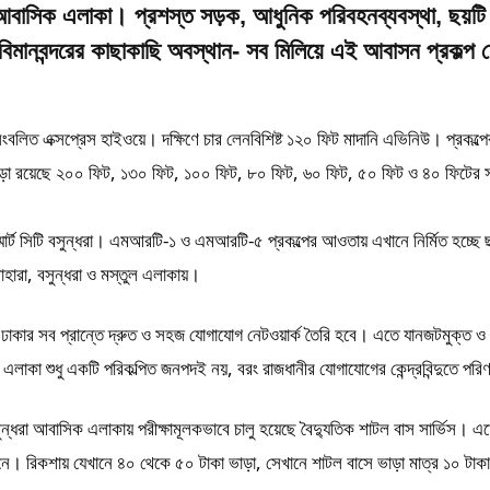
ধরা আবাসিক এলাকা। প্রশস্ত সড়ক, আধুনিক পরিবহনব্যবস্থা, ছয়টি 
িমানবন্দরের কাছাকাছি অবস্থান- সব মিলিয়ে এই আবাসন প্রকল্প 
িত এক্সপ্রেস হাইওয়ে। দক্ষিণে চার লেনবিশিষ্ট ১২০ ফিট মাদানি এভিনিউ। প্রকল্পে
এছাড়া রয়েছে ২০০ ফিট, ১৩০ ফিট, ১০০ ফিট, ৮০ ফিট, ৬০ ফিট, ৫০ ফিট ও ৪০ ফিটের
স্মার্ট সিটি বসুন্ধরা। এমআরটি-১ ও এমআরটি-৫ প্রকল্পের আওতায় এখানে নির্মিত হচ্ছে 
রসাহারা, বসুন্ধরা ও মস্তুল এলাকায়।
ঙ্গে ঢাকার সব প্রান্তে দ্রুত ও সহজ যোগাযোগ নেটওয়ার্ক তৈরি হবে। এতে যানজটমুক্ত ও
এলাকা শুধু একটি পরিকল্পিত জনপদই নয়, বরং রাজধানীর যোগাযোগের কেন্দ্রবিন্দুতে পর
ন্ধরা আবাসিক এলাকায় পরীক্ষামূলকভাবে চালু হয়েছে বৈদ্যুতিক শাটল বাস সার্ভিস। এত
াহনে। রিকশায় যেখানে ৪০ থেকে ৫০ টাকা ভাড়া, সেখানে শাটল বাসে ভাড়া মাত্র ১০ টাক