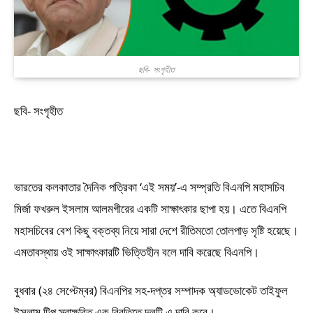
ছবি- সংগৃহীত
ছবি- সংগৃহীত
ভারতের কলকাতার দৈনিক পত্রিকা ‘এই সময়’-এ সম্প্রতি বিএনপি মহাসচিব
মির্জা ফখরুল ইসলাম আলমগীরের একটি সাক্ষাৎকার ছাপা হয়। এতে বিএনপি
মহাসচিবের বেশ কিছু বক্তব্য নিয়ে সারা দেশে রীতিমতো তোলপাড় সৃষ্টি হয়েছে।
এমতাবস্থায় ওই সাক্ষাৎকারটি ভিত্তিহীন বলে দাবি করেছে বিএনপি।
বুধবার (২৪ সেপ্টেম্বর) বিএনপির সহ-দপ্তর সম্পাদক অ্যাডভোকেট তাইফুল
ইসলাম টিপু স্বাক্ষরিত এক বিবৃতিতে দলটি এ দাবি করে।