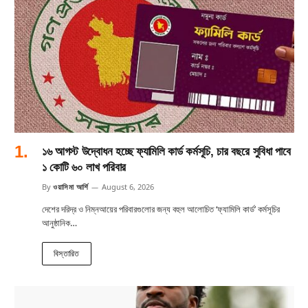
১৬ আগস্ট উদ্বোধন হচ্ছে ফ্যামিলি কার্ড কর্মসূচি, চার বছরে সুবিধা পাবে
১ কোটি ৬০ লাখ পরিবার
By
ওয়াসিমা আর্শি
August 6, 2026
দেশের দরিদ্র ও নিম্নআয়ের পরিবারগুলোর জন্য বহুল আলোচিত ‘ফ্যামিলি কার্ড’ কর্মসূচির
আনুষ্ঠানিক…
বিস্তারিত