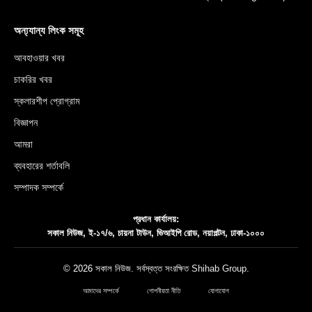
অন্য্যান্য লিংক সমূহ
আবহাওয়ার খবর
চাকরির খবর
স্কলারশীপ প্রোগ্রাম
বিজ্ঞাপন
আমরা
ব্যবহারের শর্তাবলি
সম্পাদক সম্পর্কে
প্রধান কার্যালয়:
সকাল নিউজ, ই-১৭/৬, চায়না টাউন, ভিআইপি রোড, নয়াপল্টন, ঢাকা-১০০০
© 2026 সকাল নিউজ. সর্বস্বত্ত সংরক্ষিত
Shihab Group
.
আমাদের সম্পর্কে
গোপনীয়তা নীতি
যোগাযোগ