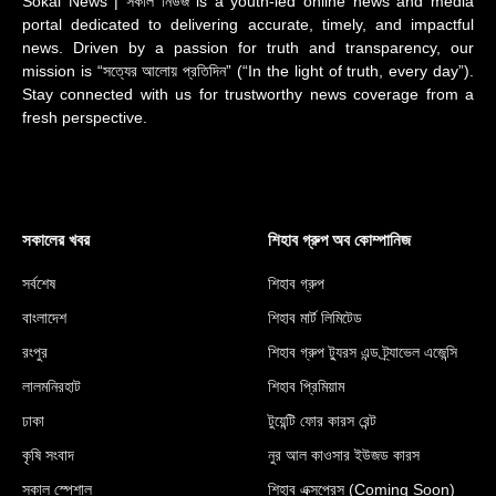
Sokal News | সকাল নিউজ is a youth-led online news and media
portal dedicated to delivering accurate, timely, and impactful
news. Driven by a passion for truth and transparency, our
mission is “সত্যের আলোয় প্রতিদিন” (“In the light of truth, every day”).
Stay connected with us for trustworthy news coverage from a
fresh perspective.
সকালের খবর
শিহাব গ্রুপ অব কোম্পানিজ
সর্বশেষ
শিহাব গ্রুপ
বাংলাদেশ
শিহাব মার্ট লিমিটেড
রংপুর
শিহাব গ্রুপ ট্যুরস এন্ড ট্র্যাভেল এজেন্সি
লালমনিরহাট
শিহাব প্রিমিয়াম
ঢাকা
টুয়েন্টি ফোর কারস রেন্ট
কৃষি সংবাদ
নুর আল কাওসার ইউজড কারস
সকাল স্পেশাল
শিহাব এক্সপ্রেস (Coming Soon)