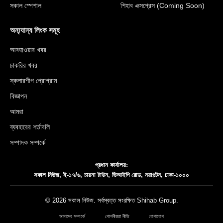
সকাল স্পেশাল
শিহাব এক্সপ্রেস (Coming Soon)
অন্য্যান্য লিংক সমূহ
আবহাওয়ার খবর
চাকরির খবর
স্কলারশীপ প্রোগ্রাম
বিজ্ঞাপন
আমরা
ব্যবহারের শর্তাবলি
সম্পাদক সম্পর্কে
প্রধান কার্যালয়:
সকাল নিউজ, ই-১৭/৬, চায়না টাউন, ভিআইপি রোড, নয়াপল্টন, ঢাকা-১০০০
© 2026 সকাল নিউজ. সর্বস্বত্ত সংরক্ষিত
Shihab Group
.
আমাদের সম্পর্কে
গোপনীয়তা নীতি
যোগাযোগ