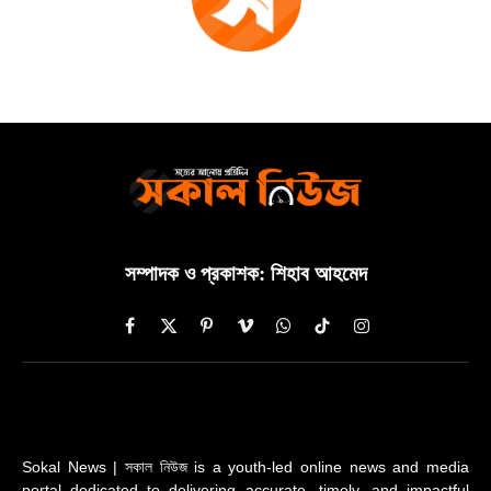
সম্পাদক ও প্রকাশক: শিহাব আহমেদ
Facebook
X
Pinterest
Vimeo
WhatsApp
TikTok
Instagram
(Twitter)
Sokal News | সকাল নিউজ is a youth-led online news and media
portal dedicated to delivering accurate, timely, and impactful