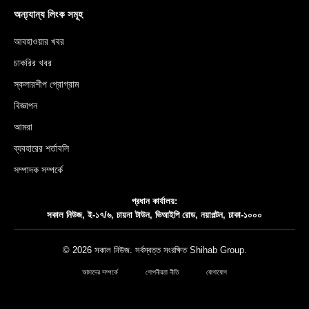
অন্য্যান্য লিংক সমূহ
আবহাওয়ার খবর
চাকরির খবর
স্কলারশীপ প্রোগ্রাম
বিজ্ঞাপন
আমরা
ব্যবহারের শর্তাবলি
সম্পাদক সম্পর্কে
প্রধান কার্যালয়:
সকাল নিউজ, ই-১৭/৬, চায়না টাউন, ভিআইপি রোড, নয়াপল্টন, ঢাকা-১০০০
© 2026 সকাল নিউজ. সর্বস্বত্ত সংরক্ষিত
Shihab Group
.
আমাদের সম্পর্কে
গোপনীয়তা নীতি
যোগাযোগ