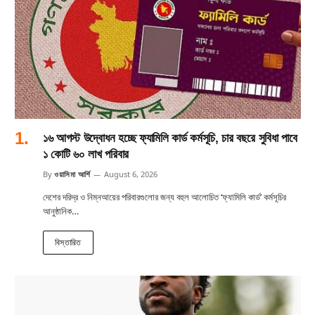
১৬ আগস্ট উদ্বোধন হচ্ছে ফ্যামিলি কার্ড কর্মসূচি, চার বছরে সুবিধা পাবে
১ কোটি ৬০ লাখ পরিবার
By
ওয়াসিমা আর্শি
August 6, 2026
দেশের দরিদ্র ও নিম্নআয়ের পরিবারগুলোর জন্য বহুল আলোচিত ‘ফ্যামিলি কার্ড’ কর্মসূচির
আনুষ্ঠানিক…
বিস্তারিত