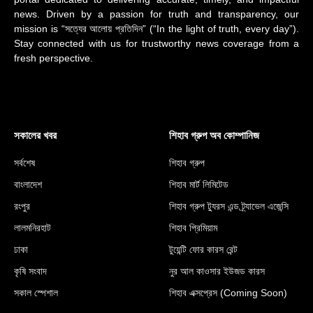
news. Driven by a passion for truth and transparency, our
mission is “সত্যের আলোয় প্রতিদিন” (“In the light of truth, every day”).
Stay connected with us for trustworthy news coverage from a
fresh perspective.
সকালের খবর
শিহাব গ্রুপ অব কোম্পানিজ
সর্বশেষ
শিহাব গ্রুপ
বাংলাদেশ
শিহাব মার্ট লিমিটেড
রংপুর
শিহাব গ্রুপ ট্যুরস এন্ড ট্র্যাভেল এজেন্সি
লালমনিরহাট
শিহাব প্রিমিয়াম
ঢাকা
টুয়েন্টি ফোর কারস রেন্ট
কৃষি সংবাদ
নুর আল কাওসার ইউজড কারস
সকাল স্পেশাল
শিহাব এক্সপ্রেস (Coming Soon)