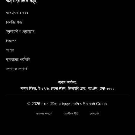
অন্য্যান্য লিংক সমূহ
আবহাওয়ার খবর
চাকরির খবর
স্কলারশীপ প্রোগ্রাম
বিজ্ঞাপন
আমরা
ব্যবহারের শর্তাবলি
সম্পাদক সম্পর্কে
প্রধান কার্যালয়:
সকাল নিউজ, ই-১৭/৬, চায়না টাউন, ভিআইপি রোড, নয়াপল্টন, ঢাকা-১০০০
© 2026 সকাল নিউজ. সর্বস্বত্ত সংরক্ষিত
Shihab Group
.
আমাদের সম্পর্কে
গোপনীয়তা নীতি
যোগাযোগ