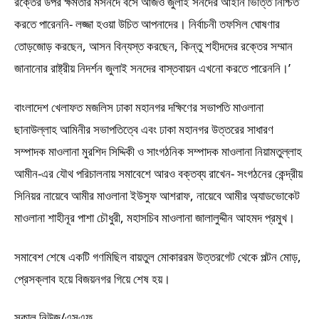
রক্তের উপর ক্ষমতার মসনদে বসে আজও জুলাই সনদের আইনি ভিত্তি নিশ্চিত
করতে পারেননি- লজ্জা হওয়া উচিত আপনাদের। নির্বাচনী তফসিল ঘোষণার
তোড়জোড় করছেন, আসন বিন্যস্ত করছেন, কিন্তু শহীদদের রক্তের সম্মান
জানানোর রাষ্ট্রীয় নিদর্শন জুলাই সনদের বাস্তবায়ন এখনো করতে পারেননি।’
বাংলাদেশ খেলাফত মজলিস ঢাকা মহানগর দক্ষিণের সভাপতি মাওলানা
ছানাউল্লাহ আমিনীর সভাপতিত্বে এবং ঢাকা মহানগর উত্তরের সাধারণ
সম্পাদক মাওলানা মুরশিদ সিদ্দিকী ও সাংগঠনিক সম্পাদক মাওলানা নিয়ামতুল্লাহ
আমীন-এর যৌথ পরিচালনায় সমাবেশে আরও বক্তব্য রাখেন- সংগঠনের কেন্দ্রীয়
সিনিয়র নায়েবে আমীর মাওলানা ইউসুফ আশরাফ, নায়েবে আমীর অ্যাডভোকেট
মাওলানা শাহীনূর পাশা চৌধুরী, মহাসচিব মাওলানা জালালুদ্দীন আহমদ প্রমুখ।
সমাবেশ শেষে একটি গণমিছিল বায়তুল মোকাররম উত্তরগেট থেকে পল্টন মোড়,
প্রেসক্লাব হয়ে বিজয়নগর গিয়ে শেষ হয়।
সকাল নিউজ/এসএফ