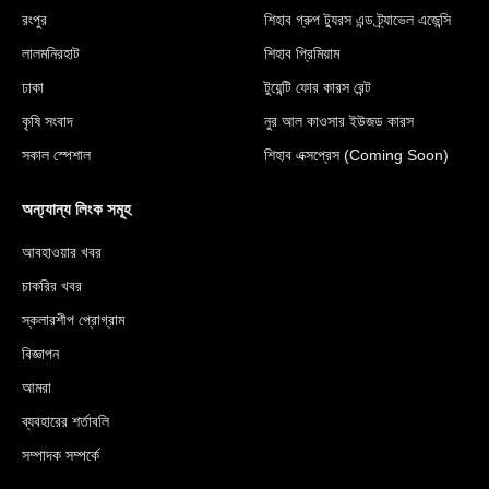
রংপুর
শিহাব গ্রুপ ট্যুরস এন্ড ট্র্যাভেল এজেন্সি
লালমনিরহাট
শিহাব প্রিমিয়াম
ঢাকা
টুয়েন্টি ফোর কারস রেন্ট
কৃষি সংবাদ
নুর আল কাওসার ইউজড কারস
সকাল স্পেশাল
শিহাব এক্সপ্রেস (Coming Soon)
অন্য্যান্য লিংক সমূহ
আবহাওয়ার খবর
চাকরির খবর
স্কলারশীপ প্রোগ্রাম
বিজ্ঞাপন
আমরা
ব্যবহারের শর্তাবলি
সম্পাদক সম্পর্কে