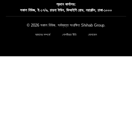
প্রধান কার্যালয়:
সকাল নিউজ, ই-১৭/৬, চায়না টাউন, ভিআইপি রোড, নয়াপল্টন, ঢাকা-১০০০
© 2026 সকাল নিউজ. সর্বস্বত্ত সংরক্ষিত
Shihab Group
.
আমাদের সম্পর্কে
গোপনীয়তা নীতি
যোগাযোগ