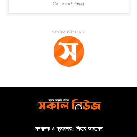
নীতি -তে সম্মতি দিচ্ছেন।
সকাল নিউজ ইউটিউব চ্যানেল
সম্পাদক ও প্রকাশক: শিহাব আহমেদ